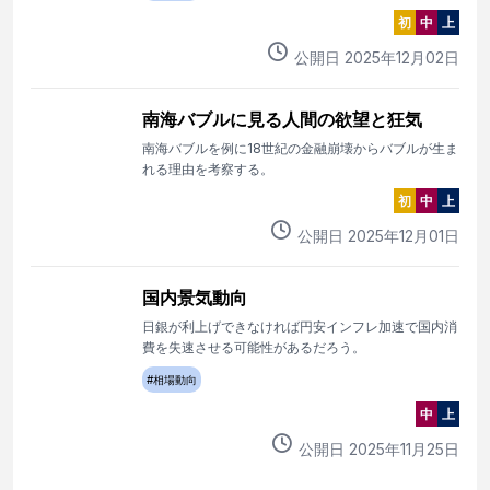
初
中
上
公開日
2025
年
12
月
02
日
南海バブルに見る人間の欲望と狂気
南海バブルを例に18世紀の金融崩壊からバブルが生ま
れる理由を考察する。
初
中
上
公開日
2025
年
12
月
01
日
国内景気動向
日銀が利上げできなければ円安インフレ加速で国内消
費を失速させる可能性があるだろう。
#
相場動向
中
上
公開日
2025
年
11
月
25
日