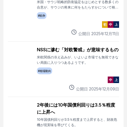
米国・サウジ戦略的防衛協定をはじめとする数多くの
合意が、サウジの将来に何をもたらすかについて検討
する。
#
戦争
初
中
上
公開日
2025
年
12
月
11
日
NSSに滲む「対欧警戒」が意味するもの
米欧関係の冷え込みが、いよいよ市場でも無視できな
い局面に入りつつあるようです。
#
相場動向
中
上
公開日
2025
年
12
月
09
日
2年後には10年国債利回りは3.5％程度
に上昇へ
10年国債利回りが3.5％程度まで上昇すると、財政危
機が現実味を帯びてくる。