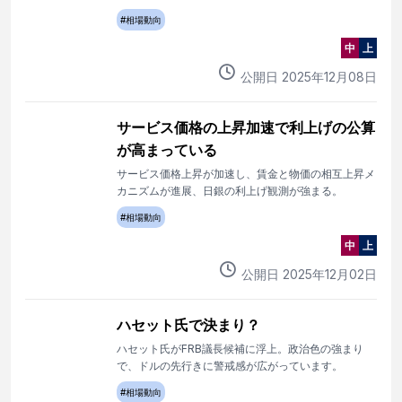
#
相場動向
中
上
公開日
2025
年
12
月
08
日
サービス価格の上昇加速で利上げの公算
が高まっている
サービス価格上昇が加速し、賃金と物価の相互上昇メ
カニズムが進展、日銀の利上げ観測が強まる。
#
相場動向
中
上
公開日
2025
年
12
月
02
日
ハセット氏で決まり？
ハセット氏がFRB議長候補に浮上。政治色の強まり
で、ドルの先行きに警戒感が広がっています。
#
相場動向