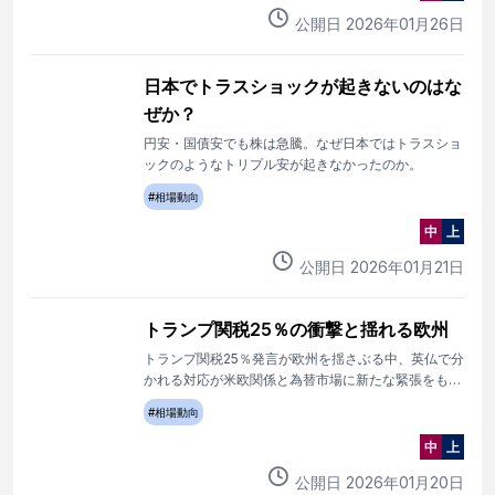
公開日
2026
年
01
月
26
日
日本でトラスショックが起きないのはな
ぜか？
円安・国債安でも株は急騰。なぜ日本ではトラスショ
ックのようなトリプル安が起きなかったのか。
#
相場動向
中
上
公開日
2026
年
01
月
21
日
トランプ関税25％の衝撃と揺れる欧州
トランプ関税25％発言が欧州を揺さぶる中、英仏で分
かれる対応が米欧関係と為替市場に新たな緊張をもた
らしている。
#
相場動向
中
上
公開日
2026
年
01
月
20
日