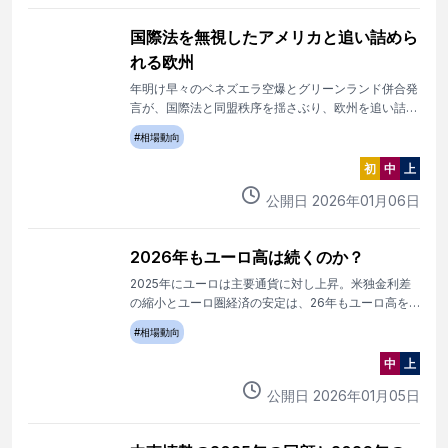
国際法を無視したアメリカと追い詰めら
れる欧州
年明け早々のベネズエラ空爆とグリーンランド併合発
言が、国際法と同盟秩序を揺さぶり、欧州を追い詰め
ている。
#
相場動向
初
中
上
公開日
2026
年
01
月
06
日
2026年もユーロ高は続くのか？
2025年にユーロは主要通貨に対し上昇。米独金利差
の縮小とユーロ圏経済の安定は、26年もユーロ高を
支えるのか。
#
相場動向
中
上
公開日
2026
年
01
月
05
日