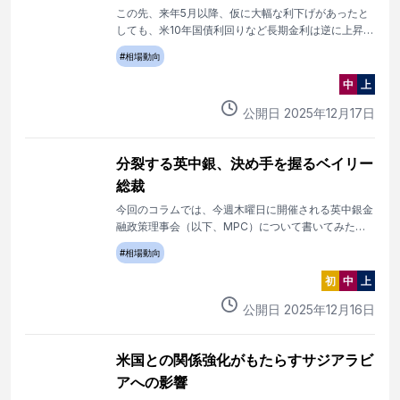
この先、来年5月以降、仮に大幅な利下げがあったと
しても、米10年国債利回りなど長期金利は逆に上昇し
ていく可能性が大きい。
#
相場動向
中
上
公開日
2025
年
12
月
17
日
分裂する英中銀、決め手を握るベイリー
総裁
今回のコラムでは、今週木曜日に開催される英中銀金
融政策理事会（以下、MPC）について書いてみたい
と思う。
#
相場動向
初
中
上
公開日
2025
年
12
月
16
日
米国との関係強化がもたらすサジアラビ
アへの影響