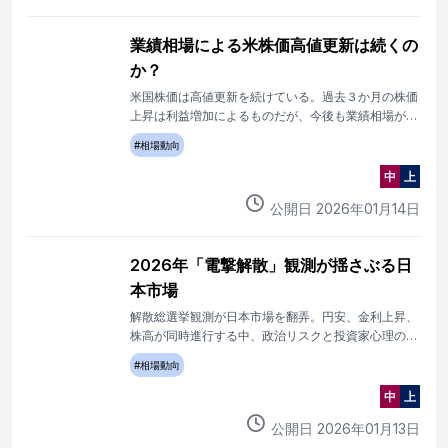
業績相場による米株価高値更新は続くの
か？
米国株価は高値更新を続けている。過去３か月の株価
上昇は利益増加によるものだが、今後も業績相場が続
くかどうかは疑問である。
#
相場動向
中
上
公開日
2026
年
01
月
14
日
2026年「電撃解散」観測が揺さぶる日
本市場
解散総選挙観測が日本市場を翻弄。円安、金利上昇、
株高が同時進行する中、政治リスクと投資家心理の変
化を読み解く。
#
相場動向
中
上
公開日
2026
年
01
月
13
日