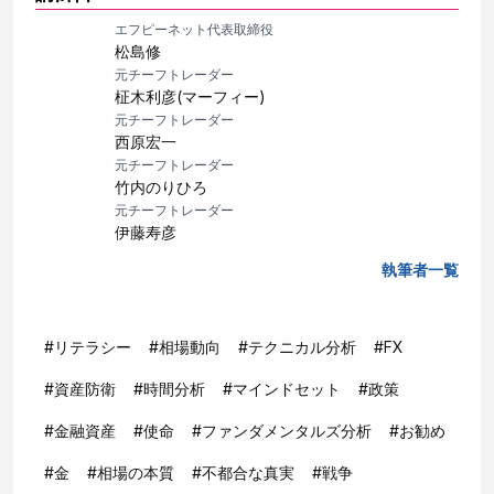
エフピーネット代表取締役
松島修
元チーフトレーダー
柾木利彦(マーフィー)
元チーフトレーダー
西原宏一
元チーフトレーダー
竹内のりひろ
元チーフトレーダー
伊藤寿彦
執筆者一覧
#
リテラシー
#
相場動向
#
テクニカル分析
#
FX
#
資産防衛
#
時間分析
#
マインドセット
#
政策
#
金融資産
#
使命
#
ファンダメンタルズ分析
#
お勧め
#
金
#
相場の本質
#
不都合な真実
#
戦争