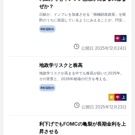
ぜか？
日銀が、インフレを加速させる「積極財政政策」を暗
黙のうちに容認しているようにみえることが、円安に
つながっている可能性がある。
#
相場動向
中
上
公開日
2025
年
12
月
24
日
地政学リスクと株高
地政学リスクが高まる中でも株高が続いた2025年。
その背景と、2026年相場の行方を考える。
#
相場動向
初
中
上
公開日
2025
年
12
月
23
日
利下げでもFOMCの亀裂が長期金利を上
昇させる