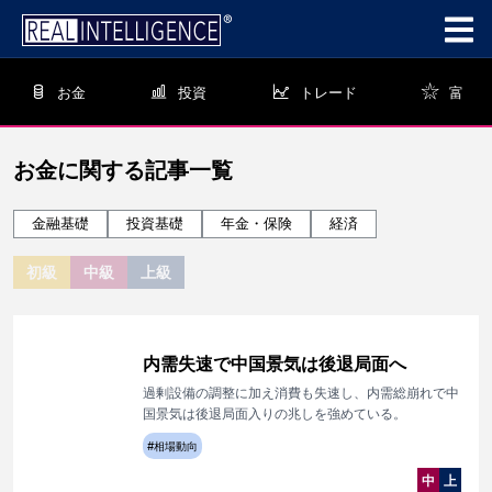
お金
投資
トレード
富
お金
に関する記事一覧
金融基礎
投資基礎
年金・保険
経済
初級
中級
上級
内需失速で中国景気は後退局面へ
過剰設備の調整に加え消費も失速し、内需総崩れで中
国景気は後退局面入りの兆しを強めている。
#
相場動向
中
上