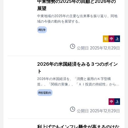
中東情勢の2025年の回顧と2026年の
展望
中東地域の2025年の主要な出来事を振り返り、同地
域の今後の動向を展望する。
#
戦争
初
中
上
公開日
2025
年
12
月
29
日
2026年の米国経済をみる３つのポイン
ト
2026年の米国経済を、「消費と雇用のＫ字型構
造」、「関税の実像」、「ＡＩ投資の持続性」から読
み解く。
#
相場動向
中
上
公開日
2025
年
12
月
29
日
利上げでもインフレ懸念が高まるのはな