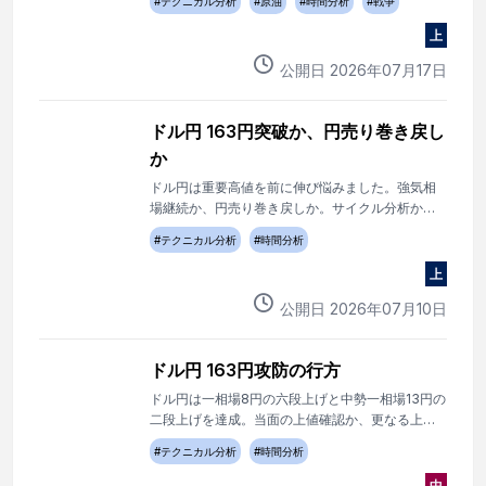
#
テクニカル分析
#
原油
#
時間分析
#
戦争
上
公開日
2026
年
07
月
17
日
ドル円 163円突破か、円売り巻き戻し
か
ドル円は重要高値を前に伸び悩みました。強気相
場継続か、円売り巻き戻しか。サイクル分析から
今後を展望します。
#
テクニカル分析
#
時間分析
上
公開日
2026
年
07
月
10
日
ドル円 163円攻防の行方
ドル円は一相場8円の六段上げと中勢一相場13円の
二段上げを達成。当面の上値確認か、更なる上昇
かに注目。
#
テクニカル分析
#
時間分析
中