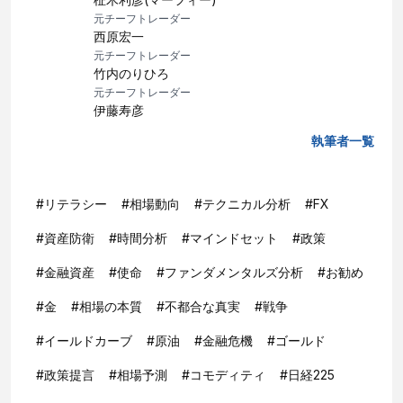
元チーフトレーダー
西原宏一
元チーフトレーダー
竹内のりひろ
元チーフトレーダー
伊藤寿彦
執筆者一覧
#
リテラシー
#
相場動向
#
テクニカル分析
#
FX
#
資産防衛
#
時間分析
#
マインドセット
#
政策
#
金融資産
#
使命
#
ファンダメンタルズ分析
#
お勧め
#
金
#
相場の本質
#
不都合な真実
#
戦争
#
イールドカーブ
#
原油
#
金融危機
#
ゴールド
#
政策提言
#
相場予測
#
コモディティ
#
日経225