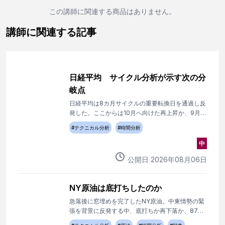
この講師に関連する商品はありません。
講師に関連する記事
日経平均 サイクル分析が示す次の分
岐点
日経平均は8カ月サイクルの重要転換日を通過し反
発した。ここからは10月へ向けた再上昇か、9月末
へ向けた再調整かが焦点となる。
#
テクニカル分析
#
時間分析
中
公開日
2026
年
08
月
06
日
NY原油は底打ちしたのか
急落後に窓埋めを完了したNY原油。中東情勢の緊
張を背景に反発する中、底打ちか再下落か、87ド
ル攻防が焦点となる。