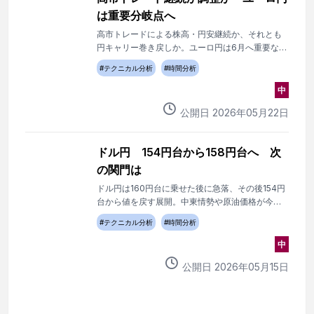
は重要分岐点へ
高市トレードによる株高・円安継続か、それとも
円キャリー巻き戻しか。ユーロ円は6月へ重要な攻
防局面を迎えている。
#
テクニカル分析
#
時間分析
中
公開日
2026
年
05
月
22
日
ドル円 154円台から158円台へ 次
の関門は
ドル円は160円台に乗せた後に急落、その後154円
台から値を戻す展開。中東情勢や原油価格が今後
の相場を左右しそうだ。
#
テクニカル分析
#
時間分析
中
公開日
2026
年
05
月
15
日