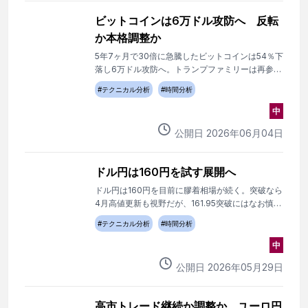
ビットコインは6万ドル攻防へ 反転
か本格調整か
5年7ヶ月で30倍に急騰したビットコインは54％下
落し6万ドル攻防へ。トランプファミリーは再参入
か、それとも相場終了か。
#
テクニカル分析
#
時間分析
中
公開日
2026
年
06
月
04
日
ドル円は160円を試す展開へ
ドル円は160円を目前に膠着相場が続く。突破なら
4月高値更新も視野だが、161.95突破にはなお慎重
な見方が必要だ。
#
テクニカル分析
#
時間分析
中
公開日
2026
年
05
月
29
日
高市トレード継続か調整か ユーロ円