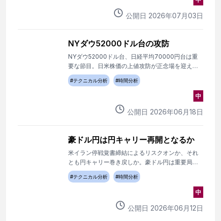
公開日
2026
年
07
月
03
日
NYダウ52000ドル台の攻防
NYダウ52000ドル台、日経平均70000円台は重
要な節目。日米株価の上値攻防が正念場を迎えて
いる。
#
テクニカル分析
#
時間分析
中
公開日
2026
年
06
月
18
日
豪ドル円は円キャリー再開となるか
米イラン停戦覚書締結によるリスクオンか、それ
とも円キャリー巻き戻しか。豪ドル円は重要局面
を迎えた。
#
テクニカル分析
#
時間分析
中
公開日
2026
年
06
月
12
日