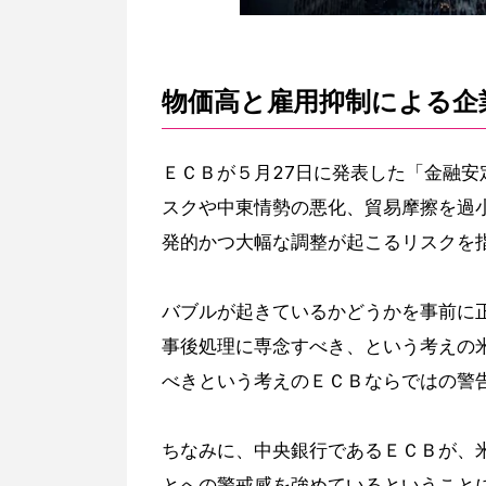
物価高と雇用抑制による企
ＥＣＢが５月27日に発表した「金融
スクや中東情勢の悪化、貿易摩擦を過
発的かつ大幅な調整が起こるリスクを
バブルが起きているかどうかを事前に
事後処理に専念すべき、という考えの
べきという考えのＥＣＢならではの警
ちなみに、中央銀行であるＥＣＢが、
とへの警戒感を強めているということ