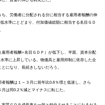
うち、労働者に分配される分に相当する雇用者報酬の伸
増と低水準にとどまり、付加価値総額に相当する名目ＧＤ
。
（雇用者報酬÷名目ＧＤＰ）が低下し、半面、資本分配
な水準に上昇している。物価高と雇用抑制に依存した企
ことになり、長続きしないだろう。
者報酬は１～３月に前年比0.6％増と低迷し、さら
月は同0.2％減とマイナスに転じた。
、実質ＧＤＰ成長率を一段と鈍化させることになるだろ