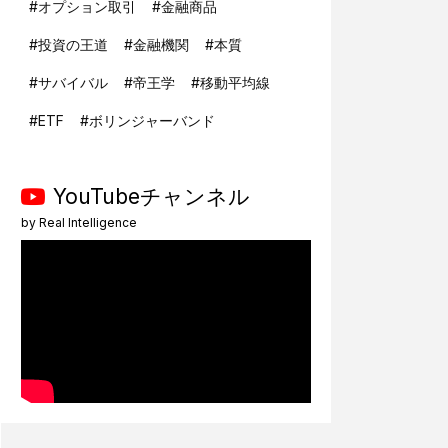
#
オプション取引
#
金融商品
#
投資の王道
#
金融機関
#
本質
#
サバイバル
#
帝王学
#
移動平均線
#
ETF
#
ボリンジャーバンド
YouTubeチャンネル
by
Real Intelligence