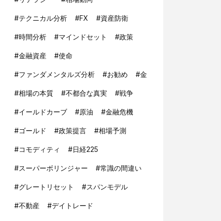
#
テクニカル分析
#
FX
#
資産防衛
#
時間分析
#
マインドセット
#
政策
#
金融資産
#
使命
#
ファンダメンタルズ分析
#
お勧め
#
金
#
相場の本質
#
不都合な真実
#
戦争
#
イールドカーブ
#
原油
#
金融危機
#
ゴールド
#
政策提言
#
相場予測
#
コモディティ
#
日経225
#
スーパーボリンジャー
#
常識の間違い
#
グレートリセット
#
スパンモデル
#
不動産
#
デイトレード