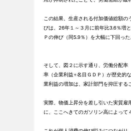
この結果、生産される付加価値総額の
びは、26年１～３月に前年比3.6％
Ｐの伸び（同5.9％）を大幅に下回った
そして、図２に示す通り、労働分配率
率（企業利益÷名目ＧＤＰ）が歴史的
業利益の増加は、家計部門を抑圧する
実際、物価上昇分を差し引いた実質雇用
に、ここへきてのガソリン高によって４
これが個人消費の伸び悩みにつながり