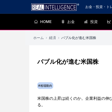
お金・投資・ト
HOME
お金
投資
ホーム
›
経済
›
バブル化が進む米国株
バブル化が進む米国株
#
相場動向
米国株の上昇は続くのか。企業利益の伸
る。