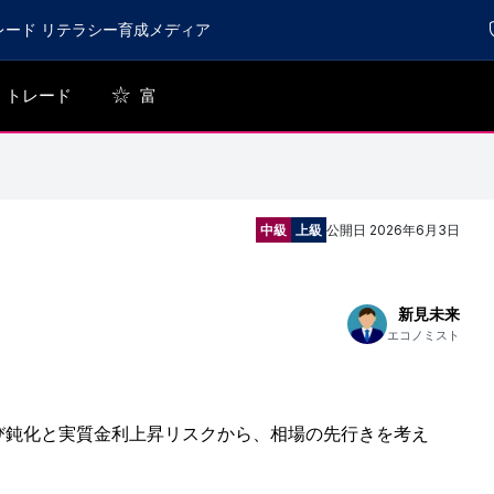
レード リテラシー育成メディア
トレード
富
中級
上級
公開日
2026年6月3日
新見未来
エコノミスト
び鈍化と実質金利上昇リスクから、相場の先行きを考え