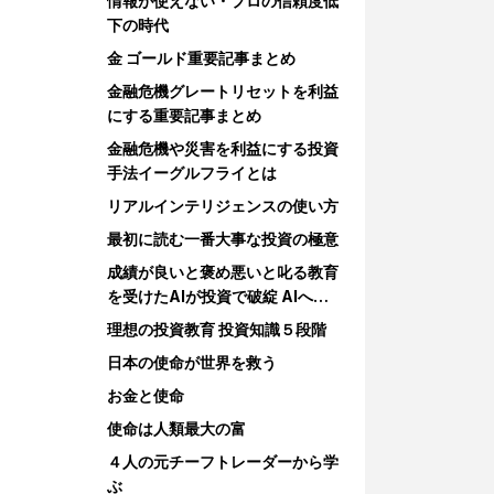
情報が使えない・プロの信頼度低
下の時代
金 ゴールド重要記事まとめ
金融危機グレートリセットを利益
にする重要記事まとめ
金融危機や災害を利益にする投資
手法イーグルフライとは
リアルインテリジェンスの使い方
最初に読む一番大事な投資の極意
成績が良いと褒め悪いと叱る教育
を受けたAIが投資で破綻 AIへの
教育
理想の投資教育 投資知識５段階
日本の使命が世界を救う
お金と使命
使命は人類最大の富
４人の元チーフトレーダーから学
ぶ