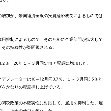
の増加が、米国経済全般の実質経済成長によるものでは
雇用抑制によるもので、そのために企業部門が拡大して
、その持続性が疑問視される。
4.2％、26年１～３月同5.1％と堅調に増加した。
フレーターは10～12月同3.7％、１～３月同3.5％と
びをかなりの程度押し上げている。
の関税政策の不確実性に対応して、雇用を抑制した。雇
和し、賃金の伸びも鈍化した。