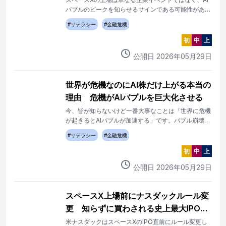
バブルのピークを知らせるサインである可能性があり
ます。
#
リテラシー
#
金融危機
初
中
上
公開日
2026
年
05
月
29
日
世界が危機なのにAI株だけ上がる本当の
理由 危機がAIバブルを巨大化させる
今、皆が知らないけど一番大事なことは「世界に危機
が起きるとAIバブルが加速する」です。バブル崩壊の
ショックも大きくなります。
#
リテラシー
#
金融危機
初
中
上
公開日
2026
年
05
月
29
日
スペースX上場前にナスダックルール変
更 知らずに買わされる史上最大IPOの
罠
米ナスダックはスペースXのIPO直前にルール変更し