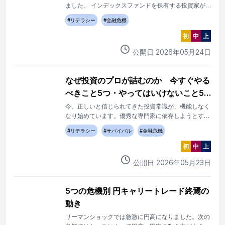
ました。 インデックスファンドを保有する投資家が
自動的にスペースX株を購入させられる構造です。
#
リテラシー
#
金融危機
初
中
上
公開日
2026
年
05
月
24
日
なぜ投資のプロが詰むのか 今すぐやる
べきこと5つ・やってはいけないこと5
つ
今、正しいと信じられてきた投資常識が、機能しなく
なり始めています。優秀な専門家に依存しようとする
のではなく自分の頭の思考構造を変えるのが王道で
#
リテラシー
#
サバイバル
#
金融危機
す。
初
中
上
公開日
2026
年
05
月
23
日
5つの危機別 円キャリートレード終焉の
動き
リーマンショックでは急激に円高になりました。次の