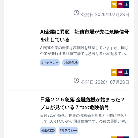
初
中
上
公開日
2026
年
07
月
28
日
AI企業に異変 社債市場が先に危険信号
を出している
AI関連企業の株価は高値圏を維持していますが、同じ
企業が発行する社債市場では急激な変化が起きていま
す。株式市場がまだ気づいていないリスクを、社債市
#
リテラシー
#
金融危機
場は先に織り込み始めています。その構造と、現時点
で確認できる事実を整理します。
初
中
上
公開日
2026
年
07
月
28
日
日経２２５急落 金融危機が始まった？
プロが見ている７つの危険信号
日経225が急落。世界の各株価を見ると同時に見落と
してはいけないのが国債価格です。今後の展開と対処
法を解説します。
#
日経225
#
リテラシー