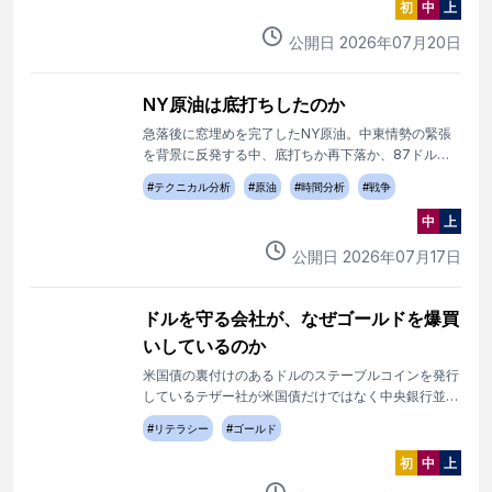
初
中
上
公開日
2026
年
07
月
20
日
NY原油は底打ちしたのか
急落後に窓埋めを完了したNY原油。中東情勢の緊張
を背景に反発する中、底打ちか再下落か、87ドル攻
防が焦点となる。
#
テクニカル分析
#
原油
#
時間分析
#
戦争
中
上
公開日
2026
年
07
月
17
日
ドルを守る会社が、なぜゴールドを爆買
いしているのか
米国債の裏付けのあるドルのステーブルコインを発行
しているテザー社が米国債だけではなく中央銀行並み
にゴールドを爆買いしています。巨大な二枚舌が存在
#
リテラシー
#
ゴールド
します。ゴールドとドルに変化が始まっています。
初
中
上