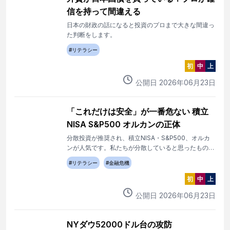
信を持って間違える
日本の財政の話になると投資のプロまで大きな間違っ
た判断をします。
#
リテラシー
初
中
上
公開日
2026
年
06
月
23
日
「これだけは安全」が一番危ない 積立
NISA S&P500 オルカンの正体
分散投資が推奨され、積立NISA・S&P500、オルカ
ンが人気です。私たちが分散していると思ったものが
実際には歴史上、例を見ない規模の集中でした。プロ
#
リテラシー
#
金融危機
も見逃す盲点です。
初
中
上
公開日
2026
年
06
月
23
日
NYダウ52000ドル台の攻防