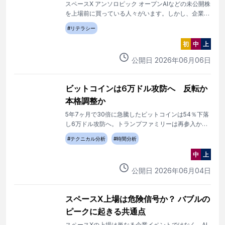
スペースX アンソロピック オープンAIなどの未公開株
を上場前に買っている人々がいます。しかし、企業側
から無効宣言があり、市場に衝撃が走りました。
#
リテラシー
初
中
上
公開日
2026
年
06
月
06
日
ビットコインは6万ドル攻防へ 反転か
本格調整か
5年7ヶ月で30倍に急騰したビットコインは54％下落
し6万ドル攻防へ。トランプファミリーは再参入か、
それとも相場終了か。
#
テクニカル分析
#
時間分析
中
上
公開日
2026
年
06
月
04
日
スペースX上場は危険信号か？ バブルの
ピークに起きる共通点
スペースXの上場は単なる企業イベントではなく、AI