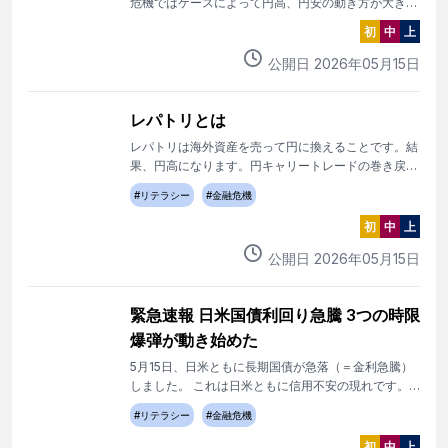
危機ではケースによって円高、円安の動き方が大きく
変わるでしょう。 一旦円高になってから急激に円安
初
中
上
のケースは危機であると同時に見逃してはいけないゴ
ールド買いのチャンスです。
公開日
2026
年
05
月
15
日
レパトリとは
レパトリは海外資産を売って円に換えることです。結
果、円高になります。円キャリートレードの巻き戻し
との違いと共通点を解説します。
#
リテラシー
#
金融危機
初
中
上
公開日
2026
年
05
月
15
日
緊急速報 日米国債利回り急騰 3つの時限
爆弾が動き始めた
5月15日、日米ともに長期国債が急落（＝金利急騰）
しました。 これは日米ともに信用不安の現れです。
かつてないことが起きています。
#
リテラシー
#
金融危機
初
中
上