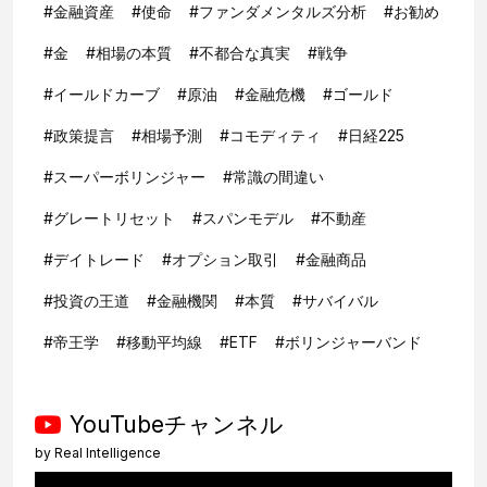
#
金融資産
#
使命
#
ファンダメンタルズ分析
#
お勧め
#
金
#
相場の本質
#
不都合な真実
#
戦争
#
イールドカーブ
#
原油
#
金融危機
#
ゴールド
#
政策提言
#
相場予測
#
コモディティ
#
日経225
#
スーパーボリンジャー
#
常識の間違い
#
グレートリセット
#
スパンモデル
#
不動産
#
デイトレード
#
オプション取引
#
金融商品
#
投資の王道
#
金融機関
#
本質
#
サバイバル
#
帝王学
#
移動平均線
#
ETF
#
ボリンジャーバンド
YouTubeチャンネル
by
Real Intelligence