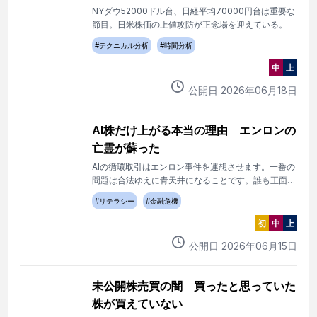
NYダウ52000ドル台、日経平均70000円台は重要な
節目。日米株価の上値攻防が正念場を迎えている。
#
テクニカル分析
#
時間分析
中
上
公開日
2026
年
06
月
18
日
AI株だけ上がる本当の理由 エンロンの
亡霊が蘇った
AIの循環取引はエンロン事件を連想させます。一番の
問題は合法ゆえに青天井になることです。誰も正面か
ら語らないエンロンの会計操作のDNA・遺伝子がAIに
#
リテラシー
#
金融危機
受け継がれたことを解説します。
初
中
上
公開日
2026
年
06
月
15
日
未公開株売買の闇 買ったと思っていた
株が買えていない