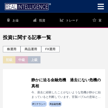
お金
投資
トレード
富
投資
に関する記事一覧
株運用
商品運用
FX運用
初級
中級
上級
静かに迫る金融危機 過去にない危機の
真相
今、過去に経験したことがないような危機が静かに始
まっていると判断しています。官製バブルの意味と過
去のバブルとの違い、今の構造の理解が極めて大事で
#
リテラシー
#
金融危機
す。