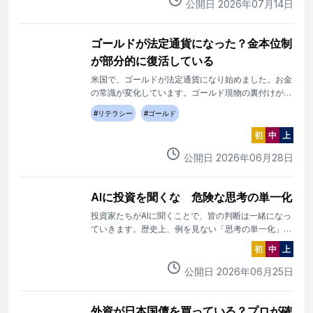
公開日
2026
年
07
月
14
日
ゴールドが法定通貨になった？金本位制
が部分的に復活している
米国で、ゴールドが法定通貨になり始めました。お金
の常識が変化しています。ゴールド現物の裏付けがあ
る暗号資産の拡大は金本位制が部分的に復活している
#
リテラシー
#
ゴールド
といえます。
初
中
上
公開日
2026
年
06
月
28
日
AIに投資を聞くな 危険な思考の単一化
投資家たちがAIに聞くことで、皆の判断は一緒になっ
ていきます。歴史上、例を見ない「思考の単一化」で
す。AIを使うなと言いたいのではなく「自分の頭」も
初
中
上
使うということです。
公開日
2026
年
06
月
25
日
外資が日本国債を買っている？プロが確