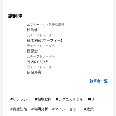
講師陣
エフピーネット代表取締役
松島修
元チーフトレーダー
柾木利彦(マーフィー)
元チーフトレーダー
西原宏一
元チーフトレーダー
竹内のりひろ
元チーフトレーダー
伊藤寿彦
執筆者一覧
#
リテラシー
#
相場動向
#
テクニカル分析
#
FX
#
資産防衛
#
時間分析
#
マインドセット
#
政策