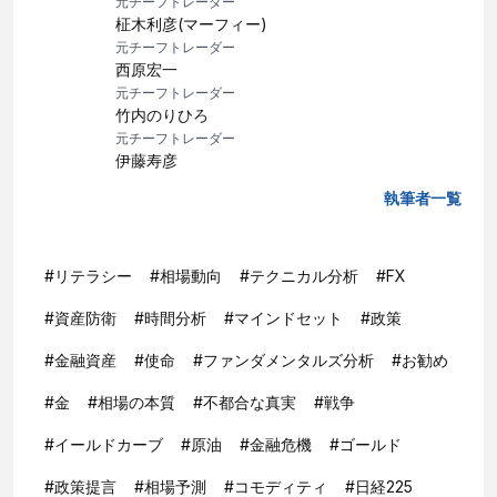
元チーフトレーダー
柾木利彦(マーフィー)
元チーフトレーダー
西原宏一
元チーフトレーダー
竹内のりひろ
元チーフトレーダー
伊藤寿彦
執筆者一覧
#
リテラシー
#
相場動向
#
テクニカル分析
#
FX
#
資産防衛
#
時間分析
#
マインドセット
#
政策
#
金融資産
#
使命
#
ファンダメンタルズ分析
#
お勧め
#
金
#
相場の本質
#
不都合な真実
#
戦争
#
イールドカーブ
#
原油
#
金融危機
#
ゴールド
#
政策提言
#
相場予測
#
コモディティ
#
日経225