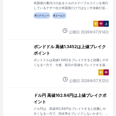
米国債の裏付けのあるドルのステーブルコインを発行
しているテザー社が米国債だけではなく中央銀行並み
にゴールドを爆買いしています。巨大な二枚舌が存在
#
リテラシー
#
ゴールド
します。ゴールドとドルに変化が始まっています。
初
中
上
公開日
2026
年
07
月
14
日
ポンドドル 高値1.3452は上値ブレイク
ポイント
ポンドドルは高値1.3452をブレイクすると続騰しやす
くなる一方で、今後、前日の安値をブレイクする場
合、反落の流れに変化する可能性。
初
中
公開日
2026
年
07
月
12
日
ドル円 高値162.84円は上値ブレイクポ
イント
ドル円は、高値162.84円をブレイクすると続騰しや
すくなる一方で、同水準をブレイクしないかぎり、反