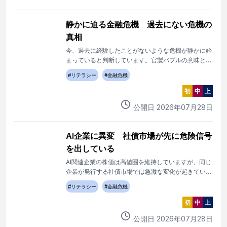
静かに迫る金融危機 過去にない危機の
真相
今、過去に経験したことがないような危機が静かに始
まっていると判断しています。官製バブルの意味と過
去のバブルとの違い、今の構造の理解が極めて大事で
#
リテラシー
#
金融危機
す。
初
中
上
公開日
2026
年
07
月
28
日
AI企業に異変 社債市場が先に危険信号
を出している
AI関連企業の株価は高値圏を維持していますが、同じ
企業が発行する社債市場では急激な変化が起きていま
す。株式市場がまだ気づいていないリスクを、社債市
#
リテラシー
#
金融危機
場は先に織り込み始めています。その構造と、現時点
で確認できる事実を整理します。
初
中
上
公開日
2026
年
07
月
28
日