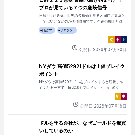
日経２２５急落 金融危機が始まった？
プロが見ている７つの危険信号
日経225が急落。世界の各株価を見ると同時に見落と
してはいけないのが国債価格です。今後の展開と対処
法を解説します。
#
日経225
#
リテラシー
初
中
上
公開日
2026
年
07
月
20
日
NYダウ 高値52921ドルは上値ブレイク
ポイント
NYダウは高値52921ドルをブレイクすると続騰しや
すくなる一方で、同水準をブレイクしないかぎり、反
落の流れ継続。
初
中
公開日
2026
年
07
月
18
日
ドルを守る会社が、なぜゴールドを爆買
いしているのか