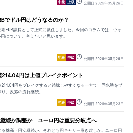
中級
上級
公開日
2026
年
05
月
28
日
RBでドル円はどうなるのか？
次期FRB議長として正式に就任しました。今回のコラムでは、ウォ
ル円について、考えたいと思います。
初級
中級
公開日
2026
年
05
月
26
日
値214.04円は上値ブレイクポイント
214.04円をブレイクすると続騰しやすくなる一方で、同水準をブ
ぎり、反落の流れ継続。
初級
中級
公開日
2026
年
05
月
23
日
ド継続か調整か ユーロ円は重要分岐点へ
よる株高・円安継続か、それとも円キャリー巻き戻しか。ユーロ円