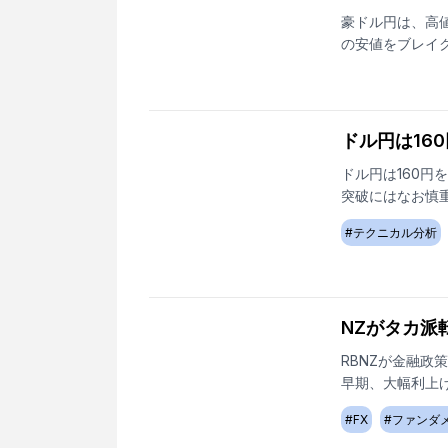
豪ドル円は、高値
の安値をブレイ
ドル円は16
ドル円は160円
突破にはなお慎
#
テクニカル分析
NZがタカ派
RBNZが金融
早期、大幅利上げ
#
FX
#
ファンダ