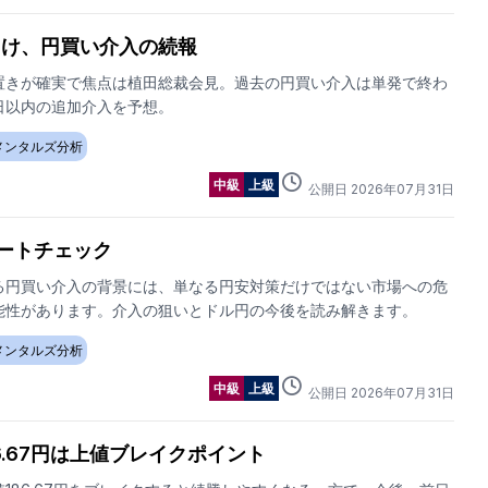
向け、円買い介入の続報
置きが確実で焦点は植田総裁会見。過去の円買い介入は単発で終わ
日以内の追加介入を予想。
メンタルズ分析
中級
上級
公開日
2026
年
07
月
31
日
ートチェック
る円買い介入の背景には、単なる円安対策だけではない市場への危
能性があります。介入の狙いとドル円の今後を読み解きます。
メンタルズ分析
中級
上級
公開日
2026
年
07
月
31
日
6.67円は上値ブレイクポイント