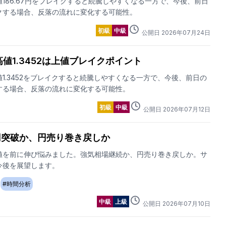
186.67円をブレイクすると続騰しやすくなる一方で、今後、前日
クする場合、反落の流れに変化する可能性。
初級
中級
公開日
2026
年
07
月
24
日
高値1.3452は上値ブレイクポイント
1.3452をブレイクすると続騰しやすくなる一方で、今後、前日の
する場合、反落の流れに変化する可能性。
初級
中級
公開日
2026
年
07
月
12
日
3円突破か、円売り巻き戻しか
値を前に伸び悩みました。強気相場継続か、円売り巻き戻しか。サ
今後を展望します。
#
時間分析
中級
上級
公開日
2026
年
07
月
10
日