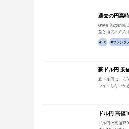
過去の円高
GW介入の効果
益と過去の介入
#
FX
#
ファンダ
豪ドル円 安
豪ドル円は、安値
レイクしないか
ドル円 高値
ドル円は高値16