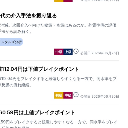
時代の介入手法を振り返る
は消滅。次回介入へ向けた秘策・奇策はあるのか。外貨準備の評価
手法から読み解く。
メンタルズ分析
中級
上級
公開日
2026
年
06
月
26
日
値112.04円は下値ブレイクポイント
112.04円をブレイクすると続落しやすくなる一方で、同水準をブ
ぎ反騰の流れ継続。
初級
中級
公開日
2026
年
06
月
20
日
160.59円は上値ブレイクポイント
0.59円をブレイクすると続騰しやすくなる一方で、同水準をブレイ