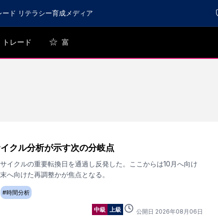
レード リテラシー育成メディア
トレード
富
サイクル分析が示す次の分岐点
月サイクルの重要転換日を通過し反発した。ここからは10月へ向け
月末へ向けた再調整かが焦点となる。
#
時間分析
中級
上級
公開日
2026
年
08
月
06
日