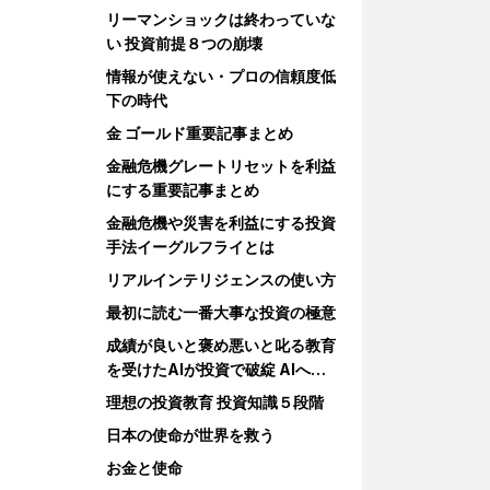
リーマンショックは終わっていな
い 投資前提８つの崩壊
情報が使えない・プロの信頼度低
下の時代
金 ゴールド重要記事まとめ
金融危機グレートリセットを利益
にする重要記事まとめ
金融危機や災害を利益にする投資
手法イーグルフライとは
リアルインテリジェンスの使い方
最初に読む一番大事な投資の極意
成績が良いと褒め悪いと叱る教育
を受けたAIが投資で破綻 AIへの
教育
理想の投資教育 投資知識５段階
日本の使命が世界を救う
お金と使命