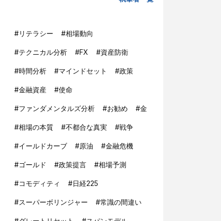
#
リテラシー
#
相場動向
#
テクニカル分析
#
FX
#
資産防衛
#
時間分析
#
マインドセット
#
政策
#
金融資産
#
使命
#
ファンダメンタルズ分析
#
お勧め
#
金
#
相場の本質
#
不都合な真実
#
戦争
#
イールドカーブ
#
原油
#
金融危機
#
ゴールド
#
政策提言
#
相場予測
#
コモディティ
#
日経225
#
スーパーボリンジャー
#
常識の間違い
#
グレートリセット
#
スパンモデル