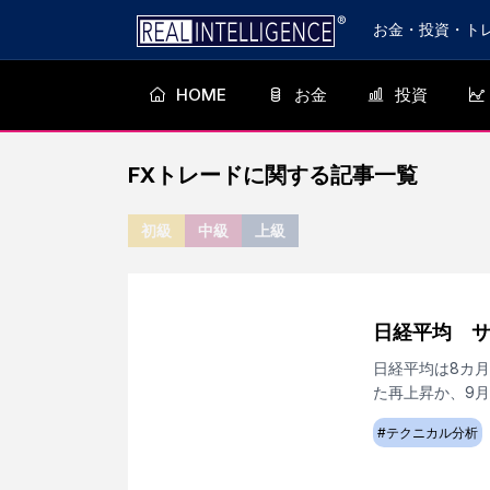
お金・投資・ト
HOME
お金
投資
FXトレード
に関する記事一覧
初級
中級
上級
日経平均 
日経平均は8カ
た再上昇か、9
#
テクニカル分析