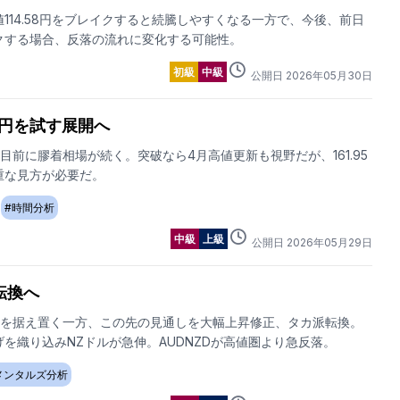
114.58円をブレイクすると続騰しやすくなる一方で、今後、前日
クする場合、反落の流れに変化する可能性。
初級
中級
公開日
2026
年
05
月
30
日
0円を試す展開へ
を目前に膠着相場が続く。突破なら4月高値更新も視野だが、161.95
重な見方が必要だ。
#
時間分析
中級
上級
公開日
2026
年
05
月
29
日
転換へ
政策を据え置く一方、この先の見通しを大幅上昇修正、タカ派転換。
を織り込みNZドルが急伸。AUDNZDが高値圏より急反落。
メンタルズ分析