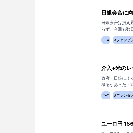
日銀会合に
日銀会合は据え
らず、今回も数
#
FX
#
ファンダ
介入+米のレ
政府・日銀によ
機感があった可
#
FX
#
ファンダ
ユーロ円 18