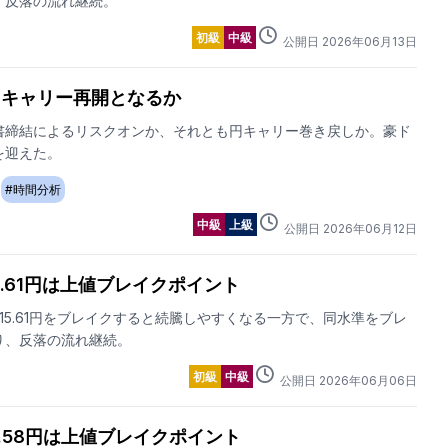
、反落の流れ継続。
初級
中級
公開日
2026
年
06
月
13
日
円キャリー再開となるか
書締結によるリスクオンか、それとも円キャリー巻き戻しか。豪ド
を迎えた。
#
時間分析
中級
上級
公開日
2026
年
06
月
12
日
5.61円は上値ブレイクポイント
15.61円をブレイクすると続騰しやすくなる一方で、同水準をブレ
り、反落の流れ継続。
初級
中級
公開日
2026
年
06
月
06
日
4.58円は上値ブレイクポイント