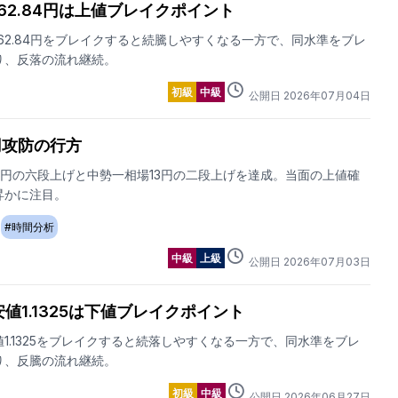
162.84円は上値ブレイクポイント
62.84円をブレイクすると続騰しやすくなる一方で、同水準をブレ
り、反落の流れ継続。
初級
中級
公開日
2026
年
07
月
04
日
3円攻防の行方
8円の六段上げと中勢一相場13円の二段上げを達成。当面の上値確
昇かに注目。
#
時間分析
中級
上級
公開日
2026
年
07
月
03
日
値1.1325は下値ブレイクポイント
1.1325をブレイクすると続落しやすくなる一方で、同水準をブレ
り、反騰の流れ継続。
初級
中級
公開日
2026
年
06
月
27
日