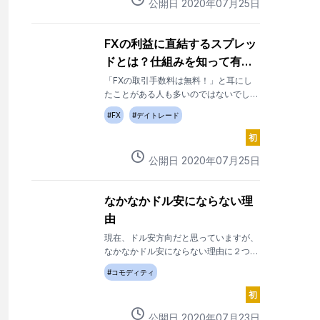
公開日
2020
年
07
月
25
日
FXの利益に直結するスプレッ
ドとは？仕組みを知って有利
にトレードしよう
「FXの取引手数料は無料！」と耳にし
たことがある人も多いのではないでしょ
うか。確かに、これはFXトレードのメ
#
FX
#
デイトレード
リットの一つです。しかし、一切のコス
トがかからないかというと、そうではあ
初
りません。FXトレードでは取引手数料
公開日
2020
年
07
月
25
日
は無料ですが、その代わりにスプレッド
というコストを間接的に支払っていま
す。スプレッドはコストとしてトレード
なかなかドル安にならない理
の利益に直結する重要な要素です。
由
現在、ドル安方向だと思っていますが、
なかなかドル安にならない理由に２つ考
えられます。
#
コモディティ
初
公開日
2020
年
07
月
23
日