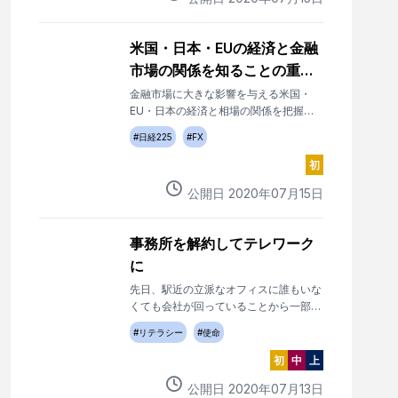
たい。
米国・日本・EUの経済と金融
市場の関係を知ることの重要
性
金融市場に大きな影響を与える米国・
EU・日本の経済と相場の関係を把握す
るための重要なポイントは、投資初心者
#
日経225
#
FX
でも知っておきたいところだ。
初
公開日
2020
年
07
月
15
日
事務所を解約してテレワーク
に
先日、駅近の立派なオフィスに誰もいな
くても会社が回っていることから一部の
社員やオフィスが不要と気付きだしてい
#
リテラシー
#
使命
ると書きましたが、実際に事務所を解約
する企業が出てきました。
初
中
上
公開日
2020
年
07
月
13
日