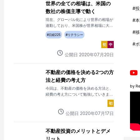
世界の全ての相場は、米国の
#
投
数社の株価主導で動く
現在、グローバル化により世界の相場が
#
本
連動しており、米国株が世界相場に大き
く影響を与えています。
#
移
#
日経225
#
リテラシー
#
ボ
初
中
公開日
2020
年
07
月
20
日
不動産の価格を決める2つの方
法と経費の考え方
by
Re
今回は、不動産の価格を決める方法と、
経費の考え方について勉強していきまし
ょう。
初
公開日
2020
年
07
月
17
日
不動産投資のメリットとデメ
リット