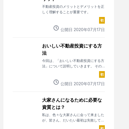
不動産投資のメリットとデメリットを正
しく理解することが重要です。
初
公開日
2020
年
07
月
17
日
おいしい不動産投資にする方
法
今回は、「おいしい不動産投資にする方
法」について説明していきます。 その
前に、「おいしくない不動産投資」にな
初
るのはなぜなのか？ということについて
考えてきます。 なぜ不動産投資に失敗
公開日
2020
年
07
月
17
日
してしまうのでしょうか？
大家さんになるために必要な
資質とは？
私は、色々な大家さんに会って来ました
が、皆さん、だいたい最初は失敗してい
ます。だんだん自分で学んでいく中で成
初