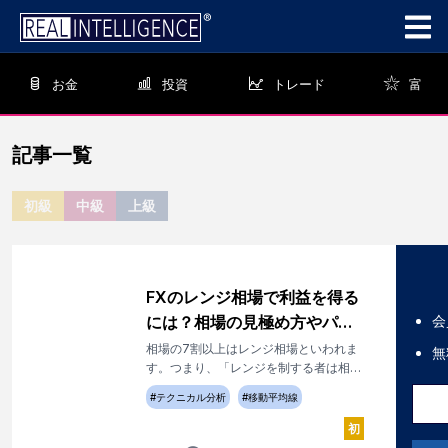
お金
投資
トレード
富
記事一覧
初級
中級
上級
FXのレンジ相場で利益を得る
には？相場の見極め方やパタ
会
ーンを覚えよう！
相場の7割以上はレンジ相場といわれま
無
す。つまり、「レンジを制する者は相場
を制する」といっても過言ではありませ
#
テクニカル分析
#
移動平均線
ん。それには、エントリーするべきタイ
ミングと手を出さない期間をつかむこと
初
が重要です。