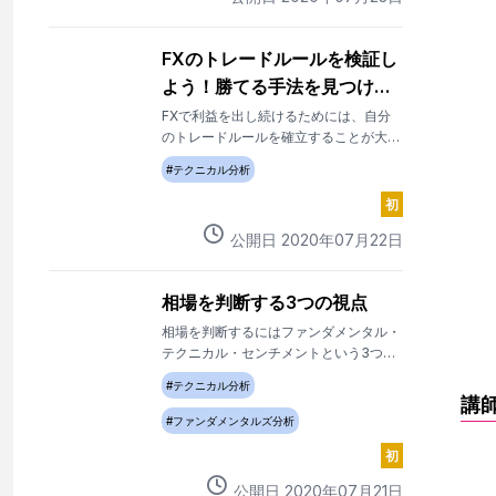
FXのトレードルールを検証し
よう！勝てる手法を見つける
ためのステップ
FXで利益を出し続けるためには、自分
のトレードルールを確立することが大切
です。しかし、トレードにはさまざまな
#
テクニカル分析
手法やテクニカル指標があって自由度が
非常に高いため、どこから手を付けてよ
初
いのかわからない人も多いのではないで
公開日
2020
年
07
月
22
日
しょうか。ルールを確立していないのに
実践トレードをするのは、武器も持たず
に戦場に飛び出すようなものです。
相場を判断する3つの視点
相場を判断するにはファンダメンタル・
テクニカル・センチメントという3つの
視点があります。 ファンダメンタルと
#
テクニカル分析
は、「失業者数が増えている」「工場の
講
生産数が減っている」などがあります。
#
ファンダメンタルズ分析
初
公開日
2020
年
07
月
21
日