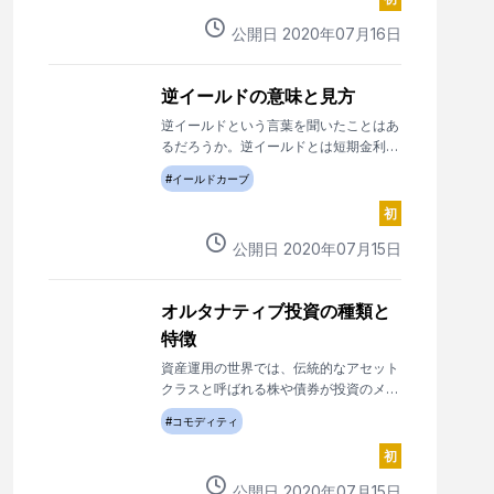
功しているのですが、そこで必要な資質
を7つに分けてお伝えします。
公開日
2020
年
07
月
16
日
逆イールドの意味と見方
逆イールドという言葉を聞いたことはあ
るだろうか。逆イールドとは短期金利が
長期金利を上回ることを意味しており、
#
イールドカーブ
あまり見られない金利の動きだ。投資家
の中では度々この動きが注目される。
初
ここでは、逆イールドとは何かを解説し
公開日
2020
年
07
月
15
日
た後、その見方にについて解説していき
たい。
オルタナティブ投資の種類と
特徴
資産運用の世界では、伝統的なアセット
クラスと呼ばれる株や債券が投資のメイ
ンとなっていたが、2000年以降オルタ
#
コモディティ
ナティブ投資という商品の種類が登場し
ている。 そのオルタナティブ投資とは
初
一体何なのか、どのような種類があり、
公開日
2020
年
07
月
15
日
どのような特徴があるのか説明していき