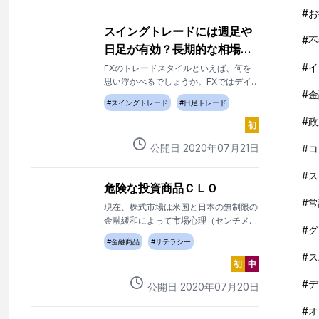
いスイングトレードだからこそ、損切り
#
お
と上手に付き合って利益を確実に積み上
スイングトレードには週足や
げていきましょう。
#
不
日足が有効？長期的な相場の
流れをつかもう！
#
イ
FXのトレードスタイルといえば、何を
思い浮かべるでしょうか。FXではデイ
#
金
トレードやスキャルピングが注目されが
#
スイングトレード
#
日足トレード
ちですが、トレードスタイルはそれだけ
#
政
ではありません。今回のテーマであるス
初
イングトレードは、1日に何度もトレー
公開日
2020
年
07
月
21
日
#
コ
ドすることがないため、初心者や忙しい
人でも実践しやすいトレードスタイルと
#
ス
いわれています。
危険な投資商品ＣＬＯ
#
常
現在、株式市場は米国と日本の無制限の
金融緩和によって市場心理（センチメン
#
グ
ト）は強く、総楽観の相場に戻ってきて
#
金融商品
#
リテラシー
います。
#
ス
初
中
#
デ
公開日
2020
年
07
月
20
日
#
オ