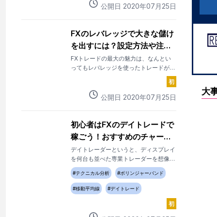
公開日
2020
年
07
月
25
日
FXのレバレッジで大きな儲け
を出すには？設定方法や注意
点なども解説
FXトレードの最大の魅力は、なんとい
ってもレバレッジを使ったトレードがで
きる点です。レバレッジとは、小さな元
初
手資金で大きな金額を取引できる仕組み
大
です。実際にレバレッジをかけること
公開日
2020
年
07
月
25
日
で、どれくらいの儲けが期待できるので
しょうか。
初心者はFXのデイトレードで
稼ごう！おすすめのチャート
分析を紹介
デイトレーダーというと、ディスプレイ
を何台も並べた専業トレーダーを想像す
るかもしれません。しかし、FXのデイ
#
テクニカル分析
#
ボリンジャーバンド
トレードは、初心者でも比較的挑戦しや
すいといわれているトレードスタイルで
#
移動平均線
#
デイトレード
す。
初