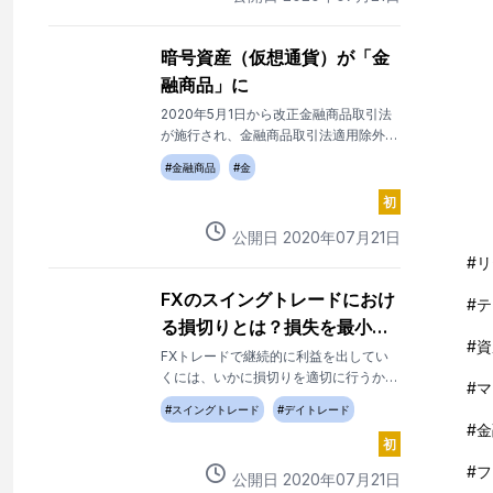
暗号資産（仮想通貨）が「金
融商品」に
2020年5月1日から改正金融商品取引法
が施行され、金融商品取引法適用除外だ
った暗号資産（仮想通貨）が、金融商品
#
金融商品
#
金
の仲間入りをすることになりました。
名称も「仮想通貨」から「暗号資産」に
初
なりました。
公開日
2020
年
07
月
21
日
#
リ
FXのスイングトレードにおけ
#
テ
る損切りとは？損失を最小限
#
資
に抑える方法
FXトレードで継続的に利益を出してい
くには、いかに損切りを適切に行うかが
#
マ
重要です。今回はスイングトレードの損
#
スイングトレード
#
デイトレード
切りにフォーカスして、スイングトレー
#
金
ドならでは損切りの考え方や損切り幅の
初
決め方、確実に損切りを行う方法につい
#
フ
公開日
2020
年
07
月
21
日
て解説していきます。狙える利益が大き