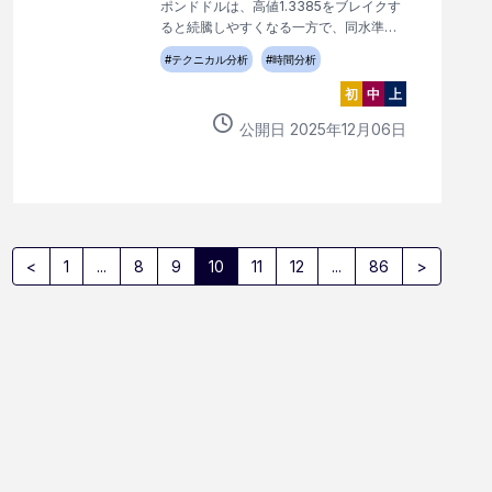
ポンドドルは、高値1.3385をブレイクす
ると続騰しやすくなる一方で、同水準を
ブレイクしないかぎり、反落の流れ継
#
テクニカル分析
#
時間分析
続。
初
中
上
公開日
2025
年
12
月
06
日
<
1
...
8
9
10
11
12
...
86
>