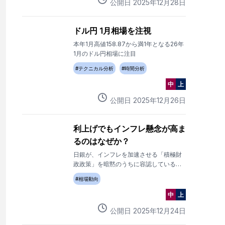
公開日
2025
年
12
月
28
日
ドル円 1月相場を注視
本年1月高値158.87から満1年となる26年
1月のドル円相場に注目
#
テクニカル分析
#
時間分析
中
上
公開日
2025
年
12
月
26
日
利上げでもインフレ懸念が高ま
るのはなぜか？
日銀が、インフレを加速させる「積極財
政政策」を暗黙のうちに容認しているよ
うにみえることが、円安につながってい
#
相場動向
る可能性がある。
中
上
公開日
2025
年
12
月
24
日