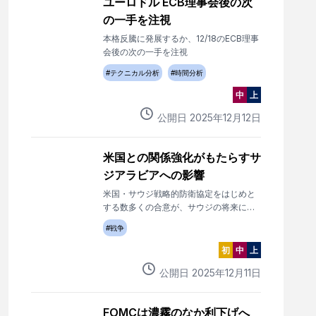
ユーロドル ECB理事会後の次
の一手を注視
本格反騰に発展するか、12/18のECB理事
会後の次の一手を注視
#
テクニカル分析
#
時間分析
中
上
公開日
2025
年
12
月
12
日
米国との関係強化がもたらすサ
ジアラビアへの影響
米国・サウジ戦略的防衛協定をはじめと
する数多くの合意が、サウジの将来に何
をもたらすかについて検討する。
#
戦争
初
中
上
公開日
2025
年
12
月
11
日
FOMCは濃霧のなか利下げへ