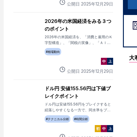
公開日
2025
年
12
月
29
日
2026年の米国経済をみる３つ
のポイント
2026年の米国経済を、「消費と雇用のＫ
字型構造」、「関税の実像」、「ＡＩ投
資の持続性」から読み解く。
#
相場動向
大
中
上
公開日
2025
年
12
月
29
日
ドル円 安値155.56円は下値ブ
レイクポイント
ドル円は安値155.56円をブレイクすると
続落しやすくなる一方で、同水準をブレ
イクしないかぎり、反騰の流れ継続。
#
テクニカル分析
#
時間分析
初
中
上