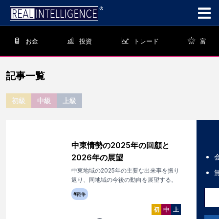
お金
投資
トレード
富
記事一覧
初級
中級
上級
中東情勢の2025年の回顧と
2026年の展望
中東地域の2025年の主要な出来事を振り
返り、同地域の今後の動向を展望する。
#
戦争
初
中
上