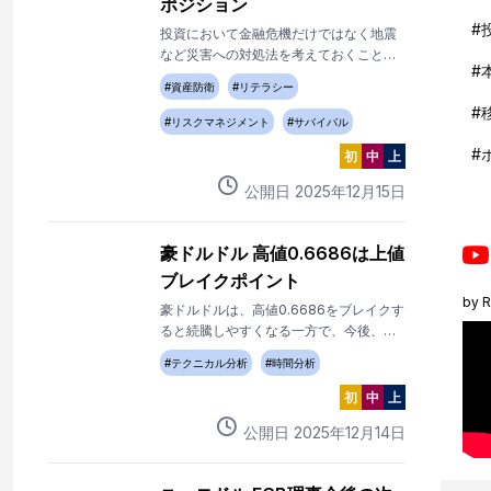
ポジション
#
投資において金融危機だけではなく地震
など災害への対処法を考えておくことが
#
大切です。 不幸でお金を稼ぐのではなく
#
資産防衛
#
リテラシー
資産を失うことに対するリスクマネジメ
#
ントです。
#
リスクマネジメント
#
サバイバル
#
初
中
上
公開日
2025
年
12
月
15
日
豪ドルドル 高値0.6686は上値
ブレイクポイント
by
R
豪ドルドルは、高値0.6686をブレイクす
ると続騰しやすくなる一方で、今後、前
日の安値をブレイクする場合、反落の流
#
テクニカル分析
#
時間分析
れに変化する可能性。
初
中
上
公開日
2025
年
12
月
14
日