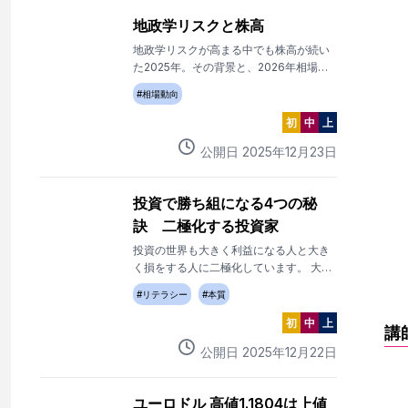
地政学リスクと株高
地政学リスクが高まる中でも株高が続い
た2025年。その背景と、2026年相場の
行方を考える。
#
相場動向
初
中
上
公開日
2025
年
12
月
23
日
投資で勝ち組になる4つの秘
訣 二極化する投資家
投資の世界も大きく利益になる人と大き
く損をする人に二極化しています。 大き
く利益にする投資家になる4つの秘訣があ
#
リテラシー
#
本質
ります。
初
中
上
講
公開日
2025
年
12
月
22
日
ユーロドル 高値1.1804は上値