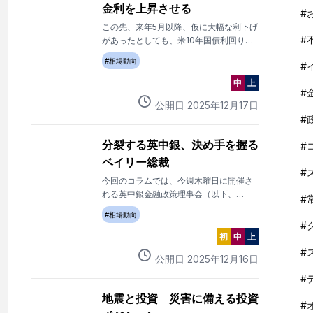
金利を上昇させる
#
この先、来年5月以降、仮に大幅な利下げ
#
があったとしても、米10年国債利回りな
ど長期金利は逆に上昇していく可能性が
#
相場動向
#
大きい。
中
上
#
公開日
2025
年
12
月
17
日
#
分裂する英中銀、決め手を握る
#
ベイリー総裁
#
今回のコラムでは、今週木曜日に開催さ
れる英中銀金融政策理事会（以下、
#
MPC）について書いてみたいと思う。
#
相場動向
#
初
中
上
#
公開日
2025
年
12
月
16
日
#
地震と投資 災害に備える投資
#