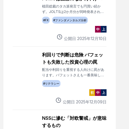
植田総裁のタカ派発言でも円買い続か
ず。JOLTSは2か月分が同時発表され、
ドル買いへ。FOMCは25bpの利下が確
#
FX
#
ファンダメンタルズ分析
実。
中
上
公開日
2025
年
12
月
10
日
利回りで判断は危険 バフェッ
トも失敗した投資心理の罠
配当や利回りを重視する人向けに罠があ
ります。バフェットさえも一番美味しい
ゴールド投資を妨げる原因になりまし
#
リテラシー
た。
初
中
上
公開日
2025
年
12
月
09
日
NSSに滲む「対欧警戒」が意味
するもの