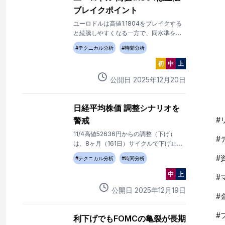
ブレイクポイント
ユーロドルは高値1.1804をブレイクする
と続騰しやすくなる一方で、同水準をブ
レイクしないかぎり、反落の流れ継続。
#
テクニカル分析
#
時間分析
初
中
上
公開日
2025
年
12
月
20
日
日経平均株価 調整シナリオを
警戒
#
11/4高値52636円からの調整（下げ）
#
は、8ヶ月（161日）サイクルで下げ止ま
ったが、上値重く、4月からの上昇トレン
#
#
テクニカル分析
#
時間分析
ドの下値支持線を割り込み始めた。
中
上
#
公開日
2025
年
12
月
19
日
#
#
利下げでもFOMCの亀裂が長期