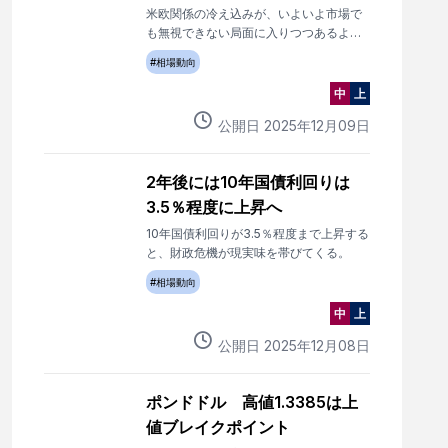
米欧関係の冷え込みが、いよいよ市場で
も無視できない局面に入りつつあるよう
です。
#
相場動向
中
上
公開日
2025
年
12
月
09
日
2年後には10年国債利回りは
3.5％程度に上昇へ
10年国債利回りが3.5％程度まで上昇する
と、財政危機が現実味を帯びてくる。
#
相場動向
中
上
公開日
2025
年
12
月
08
日
ポンドドル 高値1.3385は上
値ブレイクポイント