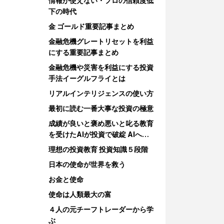
情報が使えない・プロの信頼度低
下の時代
金 ゴールド重要記事まとめ
金融危機グレートリセットを利益
にする重要記事まとめ
金融危機や災害を利益にする投資
手法イーグルフライとは
リアルインテリジェンスの使い方
最初に読む一番大事な投資の極意
成績が良いと褒め悪いと叱る教育
を受けたAIが投資で破綻 AIへの
教育
理想の投資教育 投資知識５段階
日本の使命が世界を救う
お金と使命
使命は人類最大の富
４人の元チーフトレーダーから学
ぶ