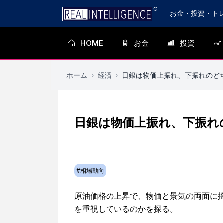
お金・投資・ト
HOME
お金
投資
ホーム
›
経済
›
日銀は物価上振れ、下振れのど
日銀は物価上振れ、下振れ
#
相場動向
原油価格の上昇で、物価と景気の両面に
を重視しているのかを探る。