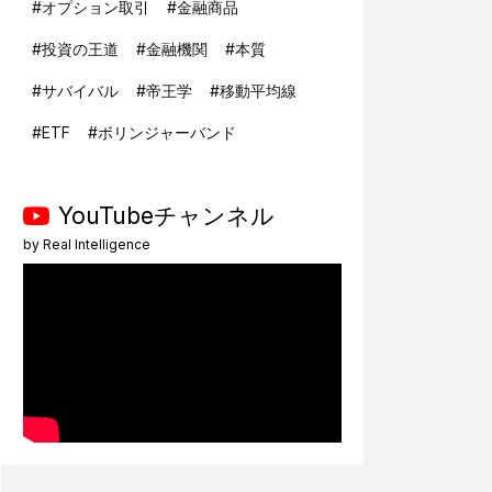
#
オプション取引
#
金融商品
#
投資の王道
#
金融機関
#
本質
#
サバイバル
#
帝王学
#
移動平均線
#
ETF
#
ボリンジャーバンド
YouTubeチャンネル
by
Real Intelligence