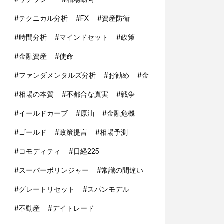
#
テクニカル分析
#
FX
#
資産防衛
#
時間分析
#
マインドセット
#
政策
#
金融資産
#
使命
#
ファンダメンタルズ分析
#
お勧め
#
金
#
相場の本質
#
不都合な真実
#
戦争
#
イールドカーブ
#
原油
#
金融危機
#
ゴールド
#
政策提言
#
相場予測
#
コモディティ
#
日経225
#
スーパーボリンジャー
#
常識の間違い
#
グレートリセット
#
スパンモデル
#
不動産
#
デイトレード