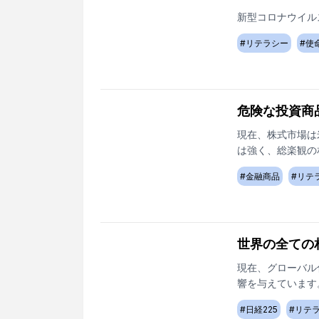
新型コロナウイル
#
リテラシー
#
使
危険な投資商
現在、株式市場は
は強く、総楽観の
#
金融商品
#
リテ
世界の全ての
現在、グローバル
響を与えています
#
日経225
#
リテ