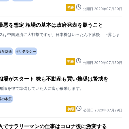
初級
公開日
2020
年
07
月
30
日
最悪を想定 相場の基本は政府発表を疑うこと
スは中国経済に大打撃ですが、日本株はいったん下落後、上昇しま
資産防衛
#
リテラシー
初級
公開日
2020
年
07
月
30
日
相場がスタート 株も不動産も買い推奨は警戒を
知識を得て準備していた人に富が移動します。
場の本質
初級
公開日
2020
年
07
月
29
日
入でサラリーマンの仕事はコロナ後に激変する