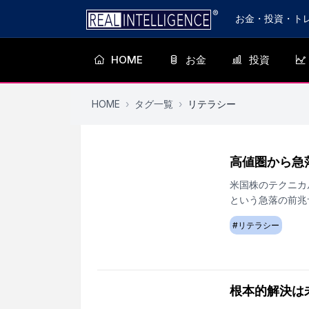
お金・投資・ト
HOME
お金
投資
HOME
›
タグ一覧
›
リテラシー
高値圏から急
米国株のテクニカ
という急落の前兆
#
リテラシー
根本的解決は