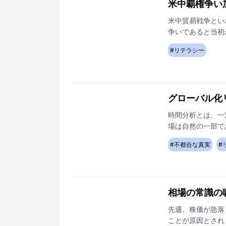
米中覇権争い
米中貿易戦争とい
争いであると当初
うです。
#
リテラシー
グローバル化
時間分析とは、一
場は自然の一部で
が、後付になって
#
不都合な真実
#
ています。
相場の常識の
先週、株価が急落
ことが原因とされ