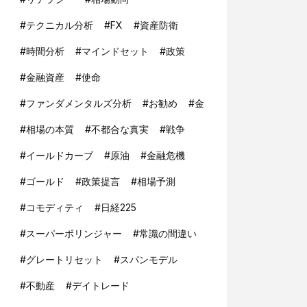
#
テクニカル分析
#
FX
#
資産防衛
#
時間分析
#
マインドセット
#
政策
#
金融資産
#
使命
#
ファンダメンタルズ分析
#
お勧め
#
金
#
相場の本質
#
不都合な真実
#
戦争
#
イールドカーブ
#
原油
#
金融危機
#
ゴールド
#
政策提言
#
相場予測
#
コモディティ
#
日経225
#
スーパーボリンジャー
#
常識の間違い
#
グレートリセット
#
スパンモデル
#
不動産
#
デイトレード