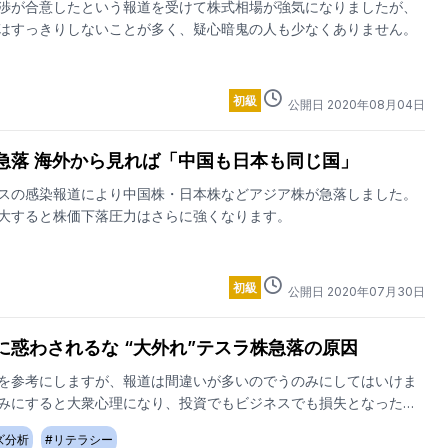
渉が合意したという報道を受けて株式相場が強気になりましたが、
はすっきりしないことが多く、疑心暗鬼の人も少なくありません。
初級
公開日
2020
年
08
月
04
日
急落 海外から見れば「中国も日本も同じ国」
スの感染報道により中国株・日本株などアジア株が急落しました。
大すると株価下落圧力はさらに強くなります。
初級
公開日
2020
年
07
月
30
日
に惑わされるな “大外れ”テスラ株急落の原因
を参考にしますが、報道は間違いが多いのでうのみにしてはいけま
みにすると大衆心理になり、投資でもビジネスでも損失となった
の原因となるからです。
ズ分析
#
リテラシー