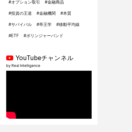
#
オプション取引
#
金融商品
#
投資の王道
#
金融機関
#
本質
#
サバイバル
#
帝王学
#
移動平均線
#
ETF
#
ボリンジャーバンド
YouTubeチャンネル
by
Real Intelligence