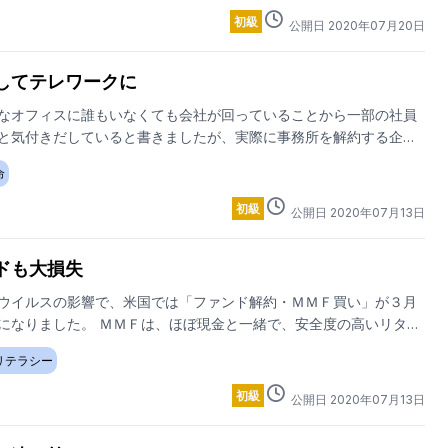
初級
公開日
2020
年
07
月
20
日
してテレワークに
なオフィスに誰もいなくても会社が回っていることから一部の社員
と気付きだしていると書きましたが、実際に事務所を解約する企業
命
初級
公開日
2020
年
07
月
13
日
ドも大損失
ウイルスの影響で、米国では「ファンド解約・ＭＭＦ買い」が３月
になりました。 ＭＭＦは、ほぼ現金と一緒で、安全度の高いリター
ドです。
リテラシー
初級
公開日
2020
年
07
月
13
日