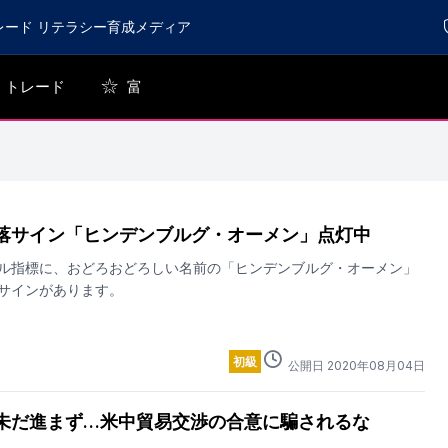
レード リテラシー育成メディア
トレード
富
落サイン「ヒンデンブルグ・オーメン」点灯中
ル指標に、おどろおどろしい名前の「ヒンデンブルグ・オーメン」
サインがあります。
初級
公開日
2020
年
08
月
04
日
未だ進まず…米中貿易交渉の合意に騙されるな