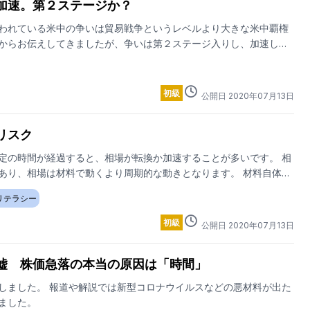
加速。第２ステージか？
われている米中の争いは貿易戦争というレベルより大きな米中覇権
からお伝えしてきましたが、争いは第２ステージ入りし、加速しそ
初級
公開日
2020
年
07
月
13
日
リスク
定の時間が経過すると、相場が転換か加速することが多いです。 相
あり、相場は材料で動くより周期的な動きとなります。 材料自体
いるのです。 時間分析については柾木さんと伊藤さんが情報提供し
リテラシー
初級
公開日
2020
年
07
月
13
日
嘘 株価急落の本当の原因は「時間」
しました。 報道や解説では新型コロナウイルスなどの悪材料が出た
ました。