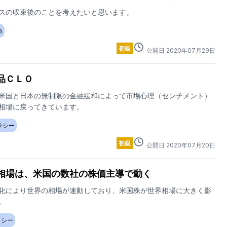
スの収束後のことを考えたいと思います。
命
初級
公開日
2020
年
07
月
29
日
品ＣＬＯ
米国と日本の無制限の金融緩和によって市場心理（センチメント）
相場に戻ってきています。
ラシー
初級
公開日
2020
年
07
月
20
日
相場は、米国の数社の株価主導で動く
化により世界の相場が連動しており、米国株が世界相場に大きく影
。
ラシー