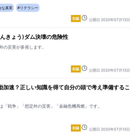
合な真実
#
リテラシー
初級
公開日
2020
年
07
月
13
日
さんきょう)ダム決壊の危険性
外の災害が多発します。
初級
公開日
2020
年
07
月
13
日
動加速？正しい知識を得て自分の頭で考え準備するこ
は「戦争」「想定外の災害」「金融危機再燃」です。
初級
公開日
2020
年
07
月
13
日