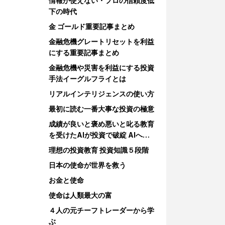
情報が使えない・プロの信頼度低
下の時代
金 ゴールド重要記事まとめ
金融危機グレートリセットを利益
にする重要記事まとめ
金融危機や災害を利益にする投資
手法イーグルフライとは
リアルインテリジェンスの使い方
最初に読む一番大事な投資の極意
成績が良いと褒め悪いと叱る教育
を受けたAIが投資で破綻 AIへの
教育
理想の投資教育 投資知識５段階
日本の使命が世界を救う
お金と使命
使命は人類最大の富
４人の元チーフトレーダーから学
ぶ