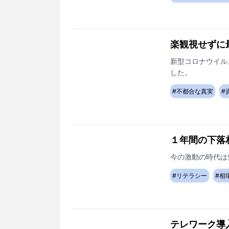
楽観視せずに
新型コロナウイル
した。
#
不都合な真実
#
１年間の下落
今の激動の時代は
#
リテラシー
#
相
テレワーク導