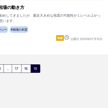
相場の動き方
勧めしてきましたが、最近大きめな地震の可能性が１レベル上がっ
思います。
ラシー
#
相場の本質
初級
公開日
2020
年
07
月
12
日
1
...
17
18
19