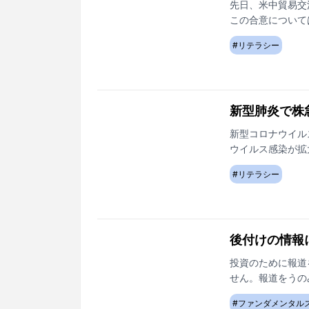
先日、米中貿易交
この合意について
#
リテラシー
新型肺炎で株
新型コロナウイル
ウイルス感染が拡
#
リテラシー
後付けの情報
投資のために報道
せん。報道をうの
り、間違った行動
#
ファンダメンタル