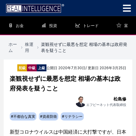
お金
投資
トレード
富
ホー
株運
楽観視せずに最悪を想定 相場の基本は政府発
›
›
ム
用
表を疑うこと
初級
中級
上級
公開日
2020年7月30日
/ 更新日
2026年3月25日
楽観視せずに最悪を想定 相場の基本は政
府発表を疑うこと
松島修
エフピーネット代表取締役
#
不都合な真実
#
資産防衛
#
リテラシー
新型コロナウイルスは中国経済に大打撃ですが、日本