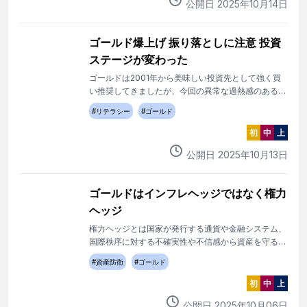
公開日
2025
年
10
月
14
日
ゴールド爆上げ 振り落としに注意 投資
ステージが変わった
ゴールドは2001年から美味しい投資先として強く買
い推奨してきましたが、今回の異常な過熱感のある上
昇後は、振り落とされやすくなりました。
#
リテラシー
#
ゴールド
初
中
上
公開日
2025
年
10
月
13
日
ゴールドはインフレヘッジではなく権力
ヘッジ
権力ヘッジとは国家が発行する通貨や金融システム、
国際秩序に対する不確実性や不信感から資産を守ると
いう考え方です。
#
資産防衛
#
ゴールド
初
中
上
公開日
2025
年
10
月
06
日