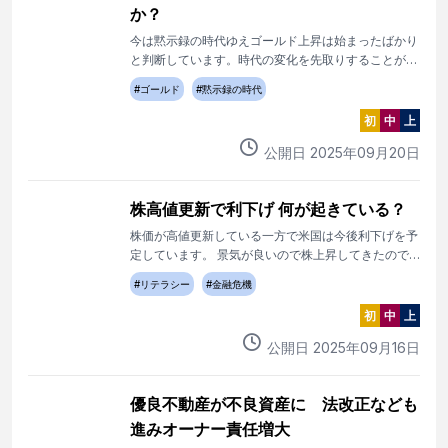
か？
今は黙示録の時代ゆえゴールド上昇は始まったばかり
と判断しています。時代の変化を先取りすることが大
事です。
#
ゴールド
#
黙示録の時代
初
中
上
公開日
2025
年
09
月
20
日
株高値更新で利下げ 何が起きている？
株価が高値更新している一方で米国は今後利下げを予
定しています。 景気が良いので株上昇してきたので
はないことは明らかです。
#
リテラシー
#
金融危機
初
中
上
公開日
2025
年
09
月
16
日
優良不動産が不良資産に 法改正なども
進みオーナー責任増大