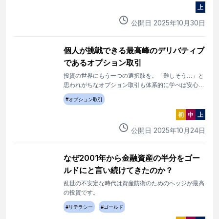
上
公開日
2025
年
10
月
30
日
個人が挑戦できる最高峰のデリバティブ
であるオプション取引
投資の世界にもう一つの選択肢を。「難しそう…」と
思われがちなオプション取引も体系的に学べば安心し
て取り組めます。
#
オプション取引
初
中
上
公開日
2025
年
10
月
24
日
なぜ2001年から金融資産の半分をゴー
ルドにと言い続けてきたのか？
乱世の不安定な時代は資産防衛のためのヘッジが最高
の投資です。
#
リテラシー
#
ゴールド