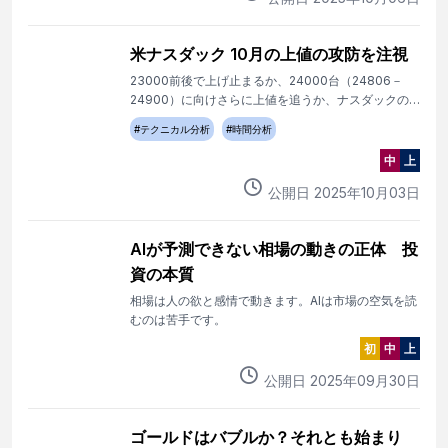
米ナスダック 10月の上値の攻防を注視
23000前後で上げ止まるか、24000台（24806－
24900）に向けさらに上値を追うか、ナスダックの
10月相場の上値の攻防に注目。
#
テクニカル分析
#
時間分析
中
上
公開日
2025
年
10
月
03
日
AIが予測できない相場の動きの正体 投
資の本質
相場は人の欲と感情で動きます。AIは市場の空気を読
むのは苦手です。
初
中
上
公開日
2025
年
09
月
30
日
ゴールドはバブルか？それとも始まり