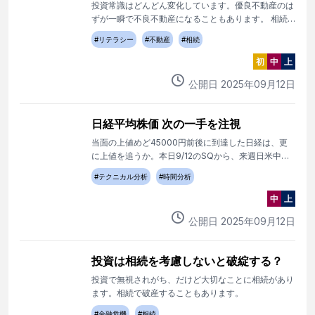
投資常識はどんどん変化しています。優良不動産のは
ずが一瞬で不良不動産になることもあります。 相続
問題の一番の原因も不動産です。
#
リテラシー
#
不動産
#
相続
初
中
上
公開日
2025
年
09
月
12
日
日経平均株価 次の一手を注視
当面の上値めど45000円前後に到達した日経は、更
に上値を追うか。本日9/12のSQから、来週日米中央
銀行政策決定会合後の次の一手を注視。
#
テクニカル分析
#
時間分析
中
上
公開日
2025
年
09
月
12
日
投資は相続を考慮しないと破綻する？
投資で無視されがち、だけど大切なことに相続があり
ます。相続で破産することもあります。
#
金融危機
#
相続