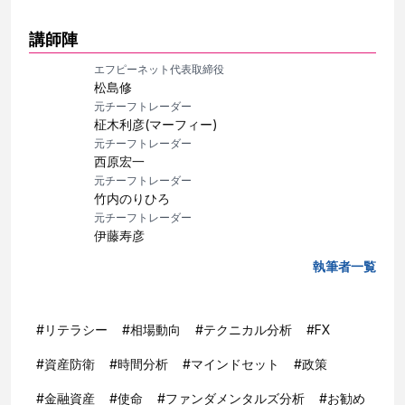
講師陣
エフピーネット代表取締役
松島修
元チーフトレーダー
柾木利彦(マーフィー)
元チーフトレーダー
西原宏一
元チーフトレーダー
竹内のりひろ
元チーフトレーダー
伊藤寿彦
執筆者一覧
#
リテラシー
#
相場動向
#
テクニカル分析
#
FX
#
資産防衛
#
時間分析
#
マインドセット
#
政策
#
金融資産
#
使命
#
ファンダメンタルズ分析
#
お勧め