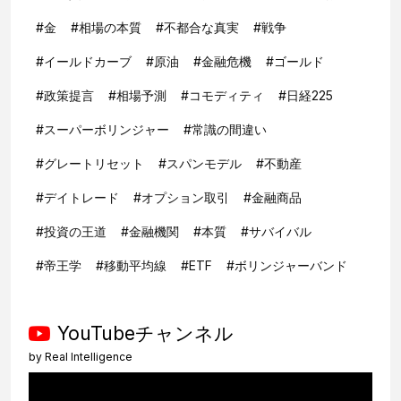
#
金
#
相場の本質
#
不都合な真実
#
戦争
#
イールドカーブ
#
原油
#
金融危機
#
ゴールド
#
政策提言
#
相場予測
#
コモディティ
#
日経225
#
スーパーボリンジャー
#
常識の間違い
#
グレートリセット
#
スパンモデル
#
不動産
#
デイトレード
#
オプション取引
#
金融商品
#
投資の王道
#
金融機関
#
本質
#
サバイバル
#
帝王学
#
移動平均線
#
ETF
#
ボリンジャーバンド
YouTubeチャンネル
by
Real Intelligence