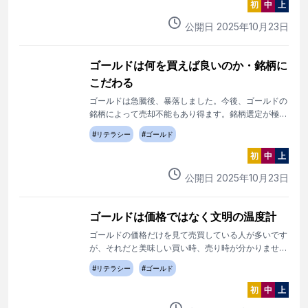
初
中
上
公開日
2025
年
10
月
23
日
ゴールドは何を買えば良いのか・銘柄に
こだわる
ゴールドは急騰後、暴落しました。今後、ゴールドの
銘柄によって売却不能もあり得ます。銘柄選定が極め
て大事です。
#
リテラシー
#
ゴールド
初
中
上
公開日
2025
年
10
月
23
日
ゴールドは価格ではなく文明の温度計
ゴールドの価格だけを見て売買している人が多いです
が、それだと美味しい買い時、売り時が分かりませ
ん。
#
リテラシー
#
ゴールド
初
中
上