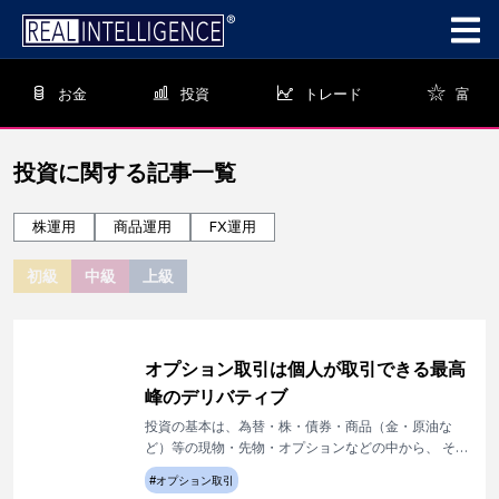
お金
投資
トレード
富
投資
に関する記事一覧
株運用
商品運用
FX運用
初級
中級
上級
オプション取引は個人が取引できる最高
峰のデリバティブ
投資の基本は、為替・株・債券・商品（金・原油な
ど）等の現物・先物・オプションなどの中から、 そ
の時に最善の投資を選択することです。その選択肢の
#
オプション取引
中からオプション取引についてご紹介します。