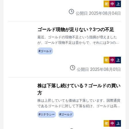
初
中
上
公開日
2025
年
08
月
04
日
ゴールド現物が足りない？3つの不足
最近、ゴールドの現物不足という指摘が増えました
が、ゴールド現物不足は昔からで、それには3つの事
象があります。
#
ゴールド
初
中
上
公開日
2025
年
08
月
01
日
株は下落し続けている？ゴールドの買い
方
株は上昇していても価値は下落しています。国際通貨
であるゴールドに対して下落を続け、ゴールドは高値
更新を続けています。今のゴールド高値圏で損失を避
#
リテラシー
#
ゴールド
けて大量に買う方法を公開。
初
中
上