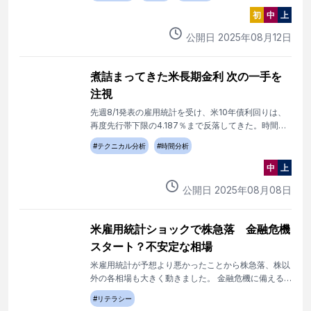
初
中
上
公開日
2025
年
08
月
12
日
煮詰まってきた米長期金利 次の一手を
注視
先週8/1発表の雇用統計を受け、米10年債利回りは、
再度先行帯下限の4.187％まで反落してきた。時間面
は、8ヶ月サイクルトップのタイミング。三角持ち合
#
テクニカル分析
#
時間分析
い下離れか、持ち合い継続か、煮詰まってきた米長期
金利の次の一手を注視。
中
上
公開日
2025
年
08
月
08
日
米雇用統計ショックで株急落 金融危機
スタート？不安定な相場
米雇用統計が予想より悪かったことから株急落、株以
外の各相場も大きく動きました。 金融危機に備える
シーズンです。
#
リテラシー