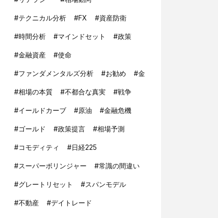
#
テクニカル分析
#
FX
#
資産防衛
#
時間分析
#
マインドセット
#
政策
#
金融資産
#
使命
#
ファンダメンタルズ分析
#
お勧め
#
金
#
相場の本質
#
不都合な真実
#
戦争
#
イールドカーブ
#
原油
#
金融危機
#
ゴールド
#
政策提言
#
相場予測
#
コモディティ
#
日経225
#
スーパーボリンジャー
#
常識の間違い
#
グレートリセット
#
スパンモデル
#
不動産
#
デイトレード