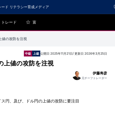
レード リテラシー育成メディア
トレード
富
上値の攻防を注視
中級
上級
公開日
2025年11月21日
/ 更新日
2026年3月25日
円の上値の攻防を注視
伊藤寿彦
元チーフトレーダー
イス円、及び、ドル円の上値の攻防に要注目