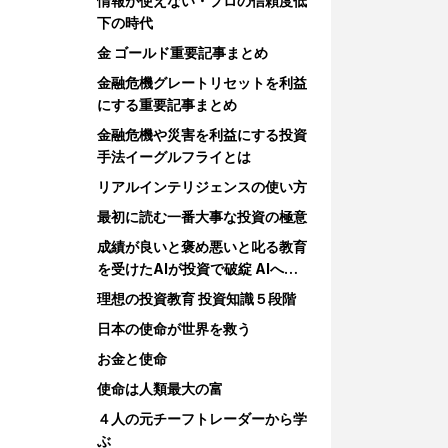
情報が使えない・プロの信頼度低
下の時代
金 ゴールド重要記事まとめ
金融危機グレートリセットを利益
にする重要記事まとめ
金融危機や災害を利益にする投資
手法イーグルフライとは
リアルインテリジェンスの使い方
最初に読む一番大事な投資の極意
成績が良いと褒め悪いと叱る教育
を受けたAIが投資で破綻 AIへの
教育
理想の投資教育 投資知識５段階
日本の使命が世界を救う
お金と使命
使命は人類最大の富
４人の元チーフトレーダーから学
ぶ