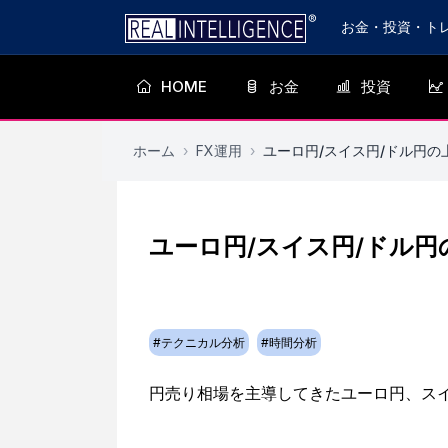
お金・投資・ト
HOME
お金
投資
ホーム
›
FX運用
›
ユーロ円/スイス円/ドル円の
ユーロ円/スイス円/ドル
#
テクニカル分析
#
時間分析
円売り相場を主導してきたユーロ円、ス