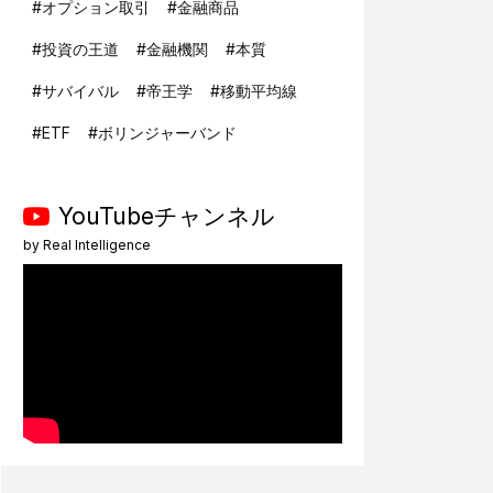
#
オプション取引
#
金融商品
#
投資の王道
#
金融機関
#
本質
#
サバイバル
#
帝王学
#
移動平均線
#
ETF
#
ボリンジャーバンド
YouTubeチャンネル
by
Real Intelligence