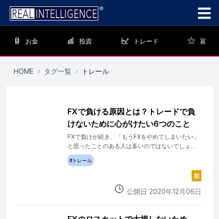
お金
投資
トレード
富
HOME
›
タグ一覧
›
トレール
FXで負ける原因とは？トレードで負
けないために心がけたい6つのこと
FXで負けが続き、「もうFXをやめてしまいたい」
と思ったことのある人は多いのではないでしょう
か。あるいは「負けたくない」という思いが裏目
#
トレール
に出て、損切りができなかった人もいるかもしれ
ません。しかし、FXはプロでも負けるのが当たり
初
前です。1回ごとの勝ち負けにこだわらず、トータ
公開日
2020
年
12
月
06
日
ルで勝つことを目指しましょう。