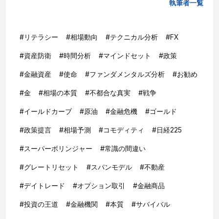
執筆者一覧
#
リテラシー
#
相場動向
#
テクニカル分析
#
FX
#
資産防衛
#
時間分析
#
マインドセット
#
政策
#
金融資産
#
使命
#
ファンダメンタルズ分析
#
お勧め
#
金
#
相場の本質
#
不都合な真実
#
戦争
#
イールドカーブ
#
原油
#
金融危機
#
ゴールド
#
政策提言
#
相場予測
#
コモディティ
#
日経225
#
スーパーボリンジャー
#
常識の間違い
#
グレートリセット
#
スパンモデル
#
不動産
#
デイトレード
#
オプション取引
#
金融商品
#
投資の王道
#
金融機関
#
本質
#
サバイバル