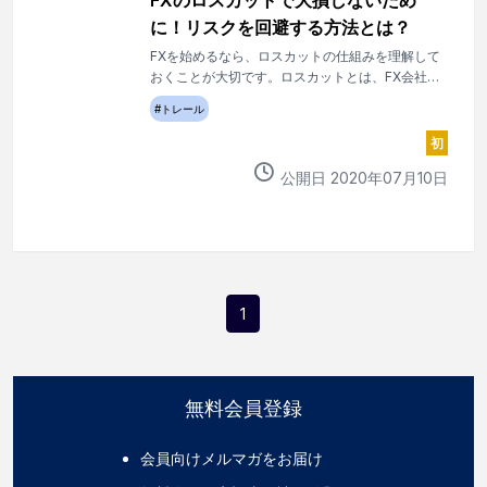
FXのロスカットで大損しないため
に！リスクを回避する方法とは？
FXを始めるなら、ロスカットの仕組みを理解して
おくことが大切です。ロスカットとは、FX会社に
よって強制的に決済注文が執行されることです。
#
トレール
ロスカットによって大損することもあるので、こ
の機会にしっかり知っておきましょう。
初
公開日
2020
年
07
月
10
日
1
無料会員登録
会員向けメルマガをお届け