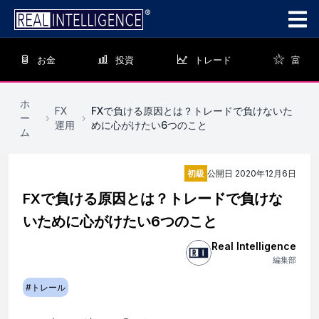
お金
投資
トレード
富
ホ
FX
FXで負ける原因とは？トレードで負けないた
ー
›
›
運用
めに心がけたい6つのこと
ム
初級
公開日
2020年12月6日
FXで負ける原因とは？トレードで負けな
いために心がけたい6つのこと
Real Intelligence
編集部
#
トレール