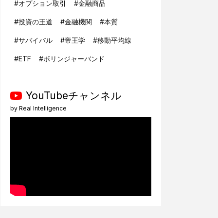
#
オプション取引
#
金融商品
#
投資の王道
#
金融機関
#
本質
#
サバイバル
#
帝王学
#
移動平均線
#
ETF
#
ボリンジャーバンド
YouTubeチャンネル
by
Real Intelligence