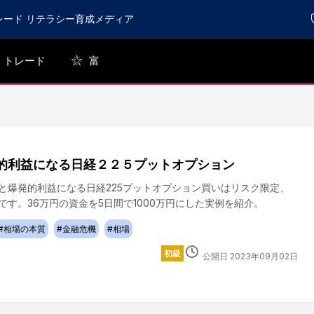
レード リテラシー育成メディア
トレード
富
的利益になる日経２２５プットオプション
と爆発的利益になる日経225プットオプション買いはリスク限定、
です。36万円の資金を5日間で1000万円にした実例を紹介。
#
相場の本質
#
金融危機
#
相場
初級
公開日
2023
年
09
月
02
日