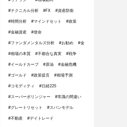
#
テクニカル分析
#
FX
#
資産防衛
#
時間分析
#
マインドセット
#
政策
#
金融資産
#
使命
#
ファンダメンタルズ分析
#
お勧め
#
金
#
相場の本質
#
不都合な真実
#
戦争
#
イールドカーブ
#
原油
#
金融危機
#
ゴールド
#
政策提言
#
相場予測
#
コモディティ
#
日経225
#
スーパーボリンジャー
#
常識の間違い
#
グレートリセット
#
スパンモデル
#
不動産
#
デイトレード