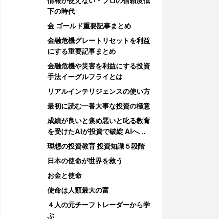
情報が使えない・プロの信頼度低
下の時代
金 ゴールド重要記事まとめ
金融危機グレートリセットを利益
にする重要記事まとめ
金融危機や災害を利益にする投資
手法イーグルフライとは
リアルインテリジェンスの使い方
最初に読む一番大事な投資の極意
成績が良いと褒め悪いと叱る教育
を受けたAIが投資で破綻 AIへの
教育
理想の投資教育 投資知識５段階
日本の使命が世界を救う
お金と使命
使命は人類最大の富
４人の元チーフトレーダーから学
ぶ