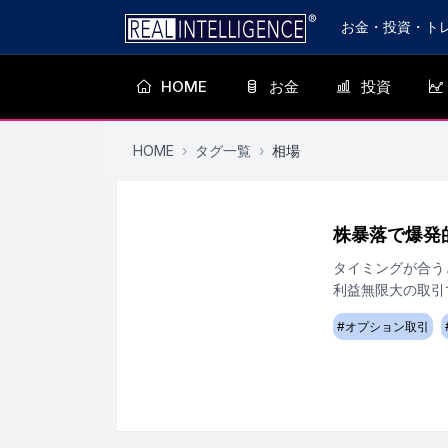
お金・投資・ト
HOME
お金
投資
HOME
›
タグ一覧
›
相場
株暴落で爆発
タイミングが合う
利益無限大の取引
#
オプション取引