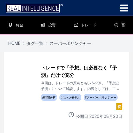
お金
投資
トレード
富
HOME
›
タグ一覧
›
スーパーボリンジャー
トレードで「予想」は必要なく「予
測」だけで充分
今回は、トレードの原点ともいうべき、「予想と
予測」について解説します。内容としては、主に
初心者向けとなりますが、既に相当程度経験を積
#
時間分析
#
スパンモデル
#
スーパーボリンジャー
んでおられる方々にもお読み頂ければと思いま
す。
初
公開日
2020
年
08
月
20
日