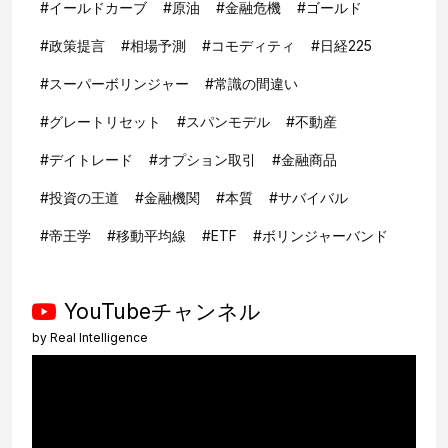
#
イールドカーブ
#
原油
#
金融危機
#
ゴールド
#
政策提言
#
相場予測
#
コモディティ
#
日経225
#
スーパーボリンジャー
#
常識の間違い
#
グレートリセット
#
スパンモデル
#
不動産
#
デイトレード
#
オプション取引
#
金融商品
#
投資の王道
#
金融機関
#
本質
#
サバイバル
#
帝王学
#
移動平均線
#
ETF
#
ボリンジャーバンド
YouTubeチャンネル
by
Real Intelligence