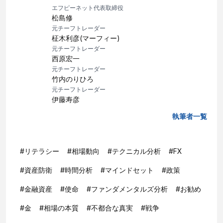
エフピーネット代表取締役
松島修
元チーフトレーダー
柾木利彦(マーフィー)
元チーフトレーダー
西原宏一
元チーフトレーダー
竹内のりひろ
元チーフトレーダー
伊藤寿彦
執筆者一覧
#
リテラシー
#
相場動向
#
テクニカル分析
#
FX
#
資産防衛
#
時間分析
#
マインドセット
#
政策
#
金融資産
#
使命
#
ファンダメンタルズ分析
#
お勧め
#
金
#
相場の本質
#
不都合な真実
#
戦争