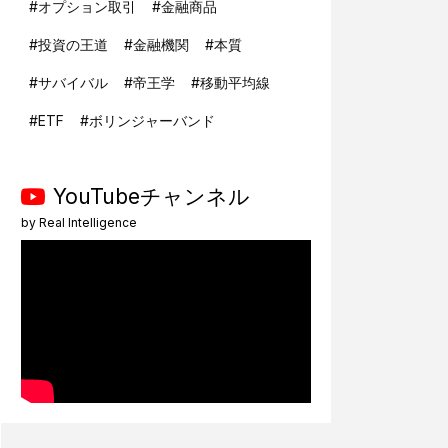
#
オプション取引
#
金融商品
#
投資の王道
#
金融機関
#
本質
#
サバイバル
#
帝王学
#
移動平均線
#
ETF
#
ボリンジャーバンド
YouTubeチャンネル
by
Real Intelligence