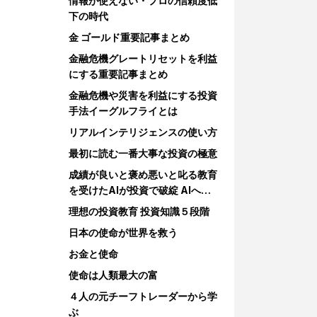
情報が使えない・プロの信頼度低
下の時代
金 ゴールド重要記事まとめ
金融危機グレートリセットを利益
にする重要記事まとめ
金融危機や災害を利益にする投資
手法イーグルフライとは
リアルインテリジェンスの使い方
最初に読む一番大事な投資の極意
成績が良いと褒め悪いと叱る教育
を受けたAIが投資で破綻 AIへの
教育
理想の投資教育 投資知識５段階
日本の使命が世界を救う
お金と使命
使命は人類最大の富
４人の元チーフトレーダーから学
ぶ