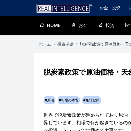
お金・投資・ト
HOME
お金
投資
ホーム
›
投資基礎
›
脱炭素政策で原油価格・天
脱炭素政策で原油価格・天
#
原油
#
相場の本質
#
相場動向
世界で脱炭素政策が進められており原油
昇しています。相場で何が起きているの
が投資・トレードでは極めて大事です。