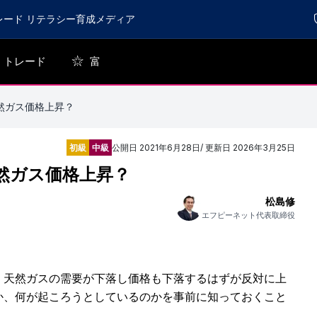
レード リテラシー育成メディア
トレード
富
然ガス価格上昇？
初級
中級
公開日
2021年6月28日
/ 更新日
2026年3月25日
然ガス価格上昇？
松島修
エフピーネット代表取締役
・天然ガスの需要が下落し価格も下落するはずが反対に上
か、何が起ころうとしているのかを事前に知っておくこと