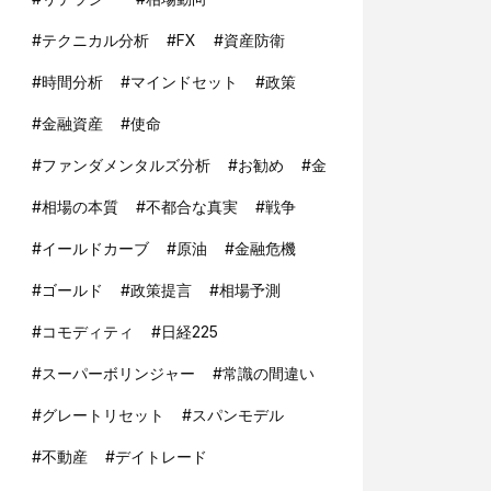
#
テクニカル分析
#
FX
#
資産防衛
#
時間分析
#
マインドセット
#
政策
#
金融資産
#
使命
#
ファンダメンタルズ分析
#
お勧め
#
金
#
相場の本質
#
不都合な真実
#
戦争
#
イールドカーブ
#
原油
#
金融危機
#
ゴールド
#
政策提言
#
相場予測
#
コモディティ
#
日経225
#
スーパーボリンジャー
#
常識の間違い
#
グレートリセット
#
スパンモデル
#
不動産
#
デイトレード