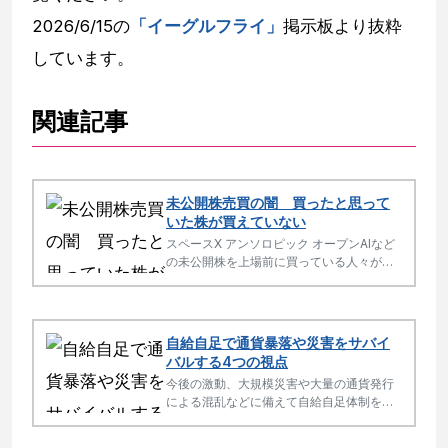
2026/6/15の
「イーグルフライ」
掲示板より抜粋
しています。
関連記事
未公開株売買の闇 買ったと思って
いた株が買えていない
スペースX アンソロピック オープンAIなど
の未公開株を上場前に買っている人々がい
ます。しかし、企業側から無効宣言があ
り、市場に衝撃が走りました。
自給自足で通貨暴落や災害をサバイ
バルする4つの視点
今後の激動、大規模災害や大量の通貨発行
による混乱などに備えて自給自足体制を作
っておくとよいでしょう。