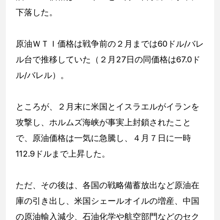
下落した。
原油ＷＴＩ価格は戦争前の２月までは60ドル/バレ
ル台で推移していた（２月27日の同価格は67.0ド
ル/バレル）。
ところが、２月末に米国とイスラエルがイランを
攻撃し、ホルムズ海峡が事実上封鎖されたこと
で、原油価格は一気に急騰し、４月７日に一時
112.9ドルまで上昇した。
ただ、その後は、各国の戦略備蓄放出など原油在
庫の引き出し、米国シェールオイルの増産、中国
の原油輸入減少、石油化学や航空部門などのセク