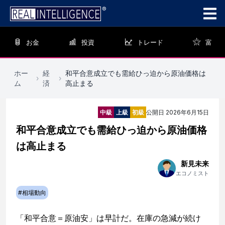
お金
投資
トレード
富
ホー
経
和平合意成立でも需給ひっ迫から原油価格は
›
›
ム
済
高止まる
中級
上級
初級
公開日
2026年6月15日
和平合意成立でも需給ひっ迫から原油価格
は高止まる
新見未来
エコノミスト
#
相場動向
「和平合意＝原油安」は早計だ。在庫の急減が続け