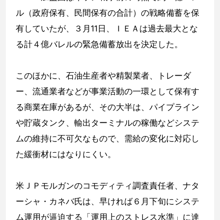
ル（政府保有、民間保有の合計）の戦略備蓄を保
有していたが、３月11日、ＩＥＡは過去最大とな
る計４億バレルの緊急備蓄放出を決定した。
このほかに、石油生産者や精製業者、トレーダ
ー、流通業者などが事業活動の一環として保有す
る商業在庫があるが、その大半は、パイプライン
や貯蔵タンク、輸出ターミナルの稼働などシステ
ムの維持に不可欠なもので、需給の変化に対応し
た緩衝材にはなりにくい。
米ＪＰモルガンのコモディティ調査責任者、ナタ
ーシャ・カネバ氏は、早ければ６月下旬にシステ
ム運用が逼迫する「運用上のストレス水準」に達