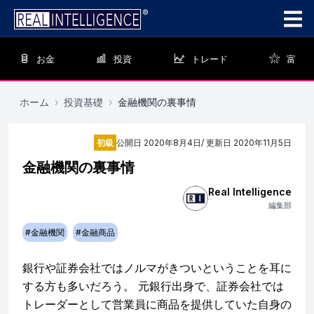
お金
投資
トレード
富
ホーム
›
投資基礎
›
金融機関の裏事情
初級
公開日
2020年8月4日
/ 更新日
2020年11月5日
金融機関の裏事情
Real Intelligence
編集部
#
金融機関
#
金融商品
銀行や証券会社ではノルマがきついということを耳に
する方も多いだろう。 元銀行出身で、証券会社では
トレーダーとして営業員に商品を提供していた自身の