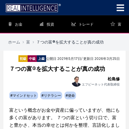
お金
投資
トレード
富
ホーム
›
富
›
７つの富®を拡大することが真の成功
初級
中級
上級
公開日
2021年5月17日
/ 更新日
2026年3月25日
７つの富®を拡大することが真の成功
松島修
エフピーネット代表取締役
#
マインドセット
#
リテラシー
#
使命
富という概念がお金や資産に偏っていますが、他にも
多くの富があります。 ７つの富という切り口で、富
と豊かさ、本当の幸せとは何かを整理、言語化しまし