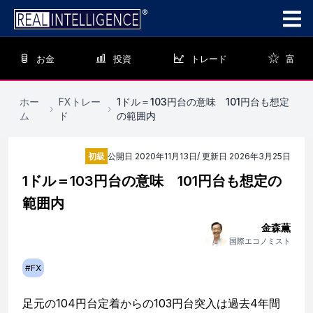
お金
投資
トレード
富
ホー
FXトレー
1ドル＝103円台の意味 101円台も想定
›
›
ム
ド
の範囲内
初級
公開日
2020年11月13日
/ 更新日
2026年3月25日
1ドル＝103円台の意味 101円台も想定の
範囲内
金森薫
国際エコノミスト
#
FX
足元の104円台定着からの103円台突入は過去4年間