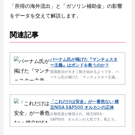
「所得の海外流出」と「ガソリン補助金」の影響
をデータを交えて解説します。
関連記事
バーナム氏が掲げた『マンチェスタ
ー主義』はポンドを救うのか？
英国政治が大きく動き始めるようです。バ
ーナム氏が掲げた「マンチェスター主義」
は、ポンド相場にどのような影響を与える
のでしょうか。
「これだけは安全」が一番危ない 積
立NISA S&P500 オルカンの正体
分散投資が推奨され、積立NISA・
S&P500、オルカンが人気です。私たちが
分散していると思ったものが実際には歴史
上、例を見ない規模の集中でした。プロも