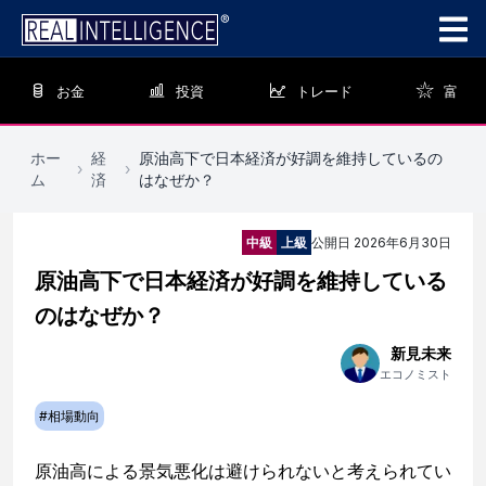
お金
投資
トレード
富
ホー
経
原油高下で日本経済が好調を維持しているの
›
›
ム
済
はなぜか？
中級
上級
公開日
2026年6月30日
原油高下で日本経済が好調を維持している
のはなぜか？
新見未来
エコノミスト
#
相場動向
原油高による景気悪化は避けられないと考えられてい