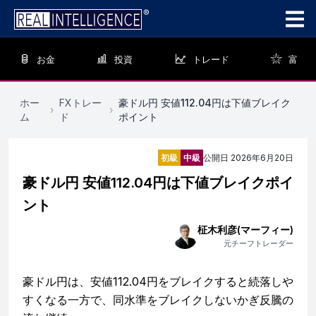
お金
投資
トレード
富
ホー
FXトレー
豪ドル円 安値112.04円は下値ブレイク
›
›
ム
ド
ポイント
初級
中級
公開日
2026年6月20日
豪ドル円 安値112.04円は下値ブレイクポイ
ント
柾木利彦(マーフィー)
元チーフトレーダー
豪ドル円は、安値112.04円をブレイクすると続落しや
すくなる一方で、同水準をブレイクしないかぎ反騰の