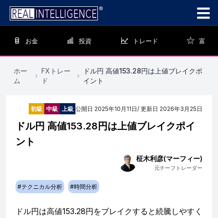
お金
投資
トレード
富
ホー
FXトレー
ドル円 高値153.28円は上値ブレイクポ
›
›
ム
ド
イント
初級
中級
上級
公開日
2025年10月11日
/ 更新日
2026年3月25日
ドル円 高値153.28円は上値ブレイクポイ
ント
柾木利彦(マーフィー)
元チーフトレーダー
#
テクニカル分析
#
時間分析
ドル円は高値153.28円をブレイクすると続騰しやすく