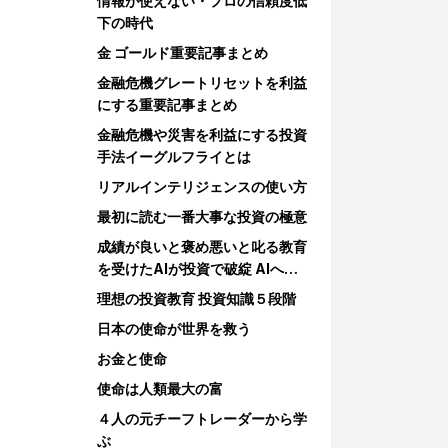
情報が使えない・プロの信頼度低
下の時代
金 ゴールド重要記事まとめ
金融危機グレートリセットを利益
にする重要記事まとめ
金融危機や災害を利益にする投資
手法イーグルフライとは
リアルインテリジェンスの使い方
最初に読む一番大事な投資の極意
成績が良いと褒め悪いと叱る教育
を受けたAIが投資で破綻 AIへの
教育
理想の投資教育 投資知識５段階
日本の使命が世界を救う
お金と使命
使命は人類最大の富
４人の元チーフトレーダーから学
ぶ