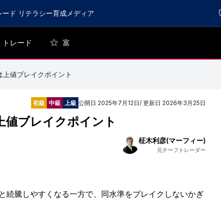
レード リテラシー育成メディア
トレード
富
ルは上値ブレイクポイント
初級
中級
上級
公開日
2025年7月12日
/ 更新日
2026年3月25日
ルは上値ブレイクポイント
柾木利彦(マーフィー)
元チーフトレーダー
すると続騰しやすくなる一方で、同水準をブレイクしないかぎ