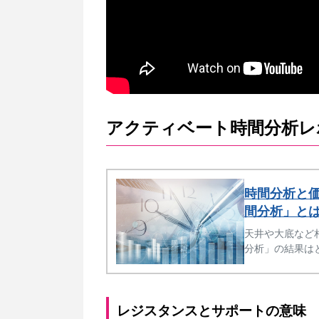
アクティベート時間分析レ
時間分析と
間分析」と
天井や大底など
分析」の結果は
り、一歩進んだ
レジスタンスとサポートの意味