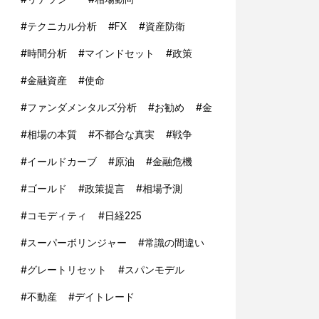
#
テクニカル分析
#
FX
#
資産防衛
#
時間分析
#
マインドセット
#
政策
#
金融資産
#
使命
#
ファンダメンタルズ分析
#
お勧め
#
金
#
相場の本質
#
不都合な真実
#
戦争
#
イールドカーブ
#
原油
#
金融危機
#
ゴールド
#
政策提言
#
相場予測
#
コモディティ
#
日経225
#
スーパーボリンジャー
#
常識の間違い
#
グレートリセット
#
スパンモデル
#
不動産
#
デイトレード