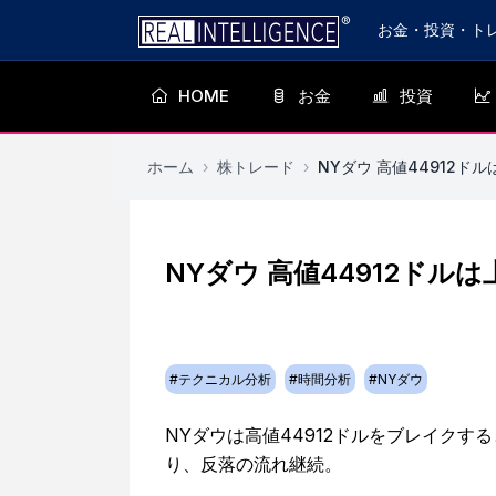
お金・投資・ト
HOME
お金
投資
ホーム
›
株トレード
›
NYダウ 高値44912ド
NYダウ 高値44912ド
#
テクニカル分析
#
時間分析
#
NYダウ
NYダウは高値44912ドルをブレイク
り、反落の流れ継続。