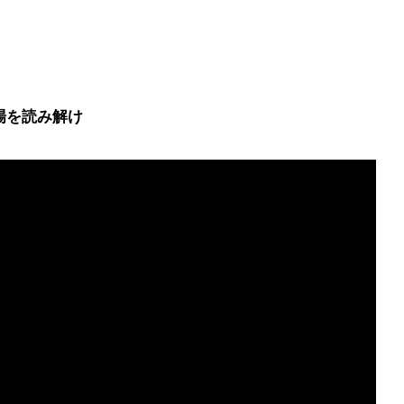
。
場を読み解け