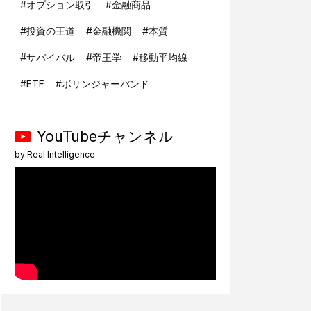
#
オプション取引
#
金融商品
#
投資の王道
#
金融機関
#
本質
#
サバイバル
#
帝王学
#
移動平均線
#
ETF
#
ボリンジャーバンド
YouTubeチャンネル
by
Real Intelligence