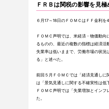
ＦＲＢは関税の影響を見極
６月17～18日のＦＯＭＣはＦＦ金利を4
ＦＯＭＣ声明では、米経済・物価動向
るものの、最近の複数の指標は経済活
失業率は低いままで、労働市場の状況
る」と述べた。
前回５月ＦＯＭＣでは「経済見通しに
は「景気見通しに関する不確実性は低
ＦＯＭＣ声明では「失業増加とインフ
た。