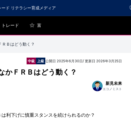
レード リテラシー育成メディア
トレード
富
ＦＲＢはどう動く？
中級
上級
公開日
2025年6月30日
/ 更新日
2026年3月25日
なかＦＲＢはどう動く？
新見未来
エコノミスト
Ｂは利下げに慎重スタンスを続けられるのか？