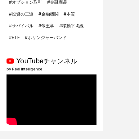
#
オプション取引
#
金融商品
#
投資の王道
#
金融機関
#
本質
#
サバイバル
#
帝王学
#
移動平均線
#
ETF
#
ボリンジャーバンド
YouTubeチャンネル
by
Real Intelligence