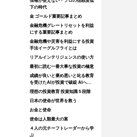
情報が使えない・プロの信頼度低
下の時代
金 ゴールド重要記事まとめ
金融危機グレートリセットを利益
にする重要記事まとめ
金融危機や災害を利益にする投資
手法イーグルフライとは
リアルインテリジェンスの使い方
最初に読む一番大事な投資の極意
成績が良いと褒め悪いと叱る教育
を受けたAIが投資で破綻 AIへの
教育
理想の投資教育 投資知識５段階
日本の使命が世界を救う
お金と使命
使命は人類最大の富
４人の元チーフトレーダーから学
ぶ