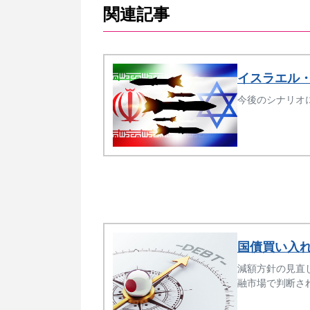
関連記事
イスラエル
今後のシナリオ
国債買い入
減額方針の見直
融市場で判断さ
に、財政金融シ