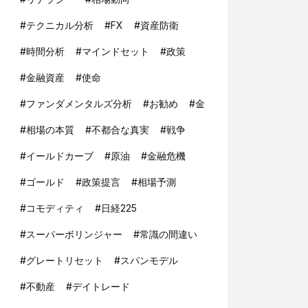
#
テクニカル分析
#
FX
#
資産防衛
#
時間分析
#
マインドセット
#
政策
#
金融資産
#
使命
#
ファンダメンタルズ分析
#
お勧め
#
金
#
相場の本質
#
不都合な真実
#
戦争
#
イールドカーブ
#
原油
#
金融危機
#
ゴールド
#
政策提言
#
相場予測
#
コモディティ
#
日経225
#
スーパーボリンジャー
#
常識の間違い
#
グレートリセット
#
スパンモデル
#
不動産
#
デイトレード