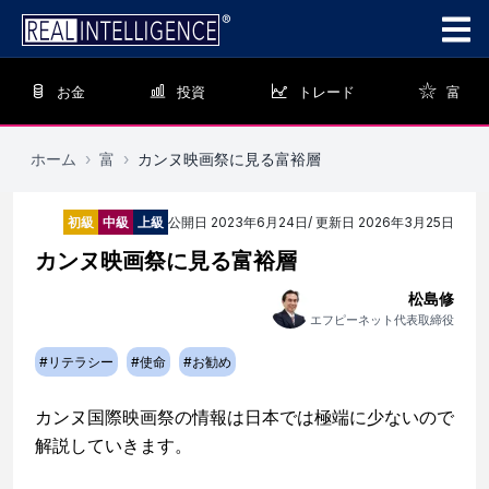
お金
投資
トレード
富
ホーム
›
富
›
カンヌ映画祭に見る富裕層
初級
中級
上級
公開日
2023年6月24日
/ 更新日
2026年3月25日
カンヌ映画祭に見る富裕層
松島修
エフピーネット代表取締役
#
リテラシー
#
使命
#
お勧め
カンヌ国際映画祭の情報は日本では極端に少ないので
解説していきます。