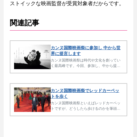
ストイックな映画監督が受賞対象者だからです。
関連記事
カンヌ国際映画祭に参加し 中から世
界に提言します
カンヌ国際映画祭は時代や文化を創ってい
く最高峰です。今回、参加し、中から提
言、発信をスタートにリアルインテリジェ
ンスはステージアップします。
カンヌ国際映画祭でレッドカーペッ
トを歩く
カンヌ国際映画祭といえばレッドカーペッ
トですが、どうしたら歩けるのかを筆頭に
本質的なことが知られていません。知ると
驚くことばかりです。