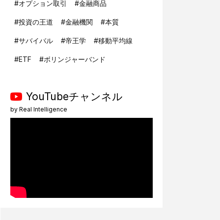
#
オプション取引
#
金融商品
#
投資の王道
#
金融機関
#
本質
#
サバイバル
#
帝王学
#
移動平均線
#
ETF
#
ボリンジャーバンド
YouTubeチャンネル
by
Real Intelligence