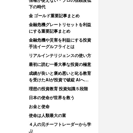
情報が使えない・プロの信頼度低
下の時代
金 ゴールド重要記事まとめ
金融危機グレートリセットを利益
にする重要記事まとめ
金融危機や災害を利益にする投資
手法イーグルフライとは
リアルインテリジェンスの使い方
最初に読む一番大事な投資の極意
成績が良いと褒め悪いと叱る教育
を受けたAIが投資で破綻 AIへの
教育
理想の投資教育 投資知識５段階
日本の使命が世界を救う
お金と使命
使命は人類最大の富
４人の元チーフトレーダーから学
ぶ