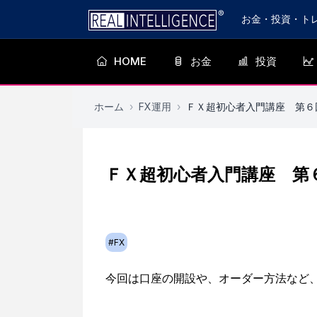
お金・投資・ト
HOME
お金
投資
ホーム
›
FX運用
›
ＦＸ超初心者入門講座 第６
ＦＸ超初心者入門講座 第
#
FX
今回は口座の開設や、オーダー方法など