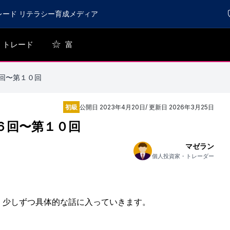
レード リテラシー育成メディア
トレード
富
回〜第１０回
初級
公開日
2023年4月20日
/ 更新日
2026年3月25日
６回〜第１０回
マゼラン
個人投資家・トレーダー
、少しずつ具体的な話に入っていきます。