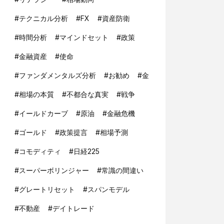
#
テクニカル分析
#
FX
#
資産防衛
#
時間分析
#
マインドセット
#
政策
#
金融資産
#
使命
#
ファンダメンタルズ分析
#
お勧め
#
金
#
相場の本質
#
不都合な真実
#
戦争
#
イールドカーブ
#
原油
#
金融危機
#
ゴールド
#
政策提言
#
相場予測
#
コモディティ
#
日経225
#
スーパーボリンジャー
#
常識の間違い
#
グレートリセット
#
スパンモデル
#
不動産
#
デイトレード