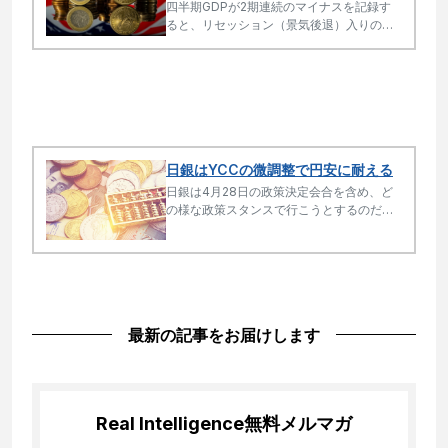
四半期GDPが2期連続のマイナスを記録す
ると、リセッション（景気後退）入りの烙
印となり、FRBがどこまで開き直りの金融
引き締めを続けられるかが問われることに
なる。そこで注目されるのが実質金利と潜
在成長率の関係である。
日銀はYCCの微調整で円安に耐える
日銀は4月28日の政策決定会合を含め、ど
の様な政策スタンスで行こうとするのだろ
うか。
最新の記事をお届けします
Real Intelligence
無料メルマガ