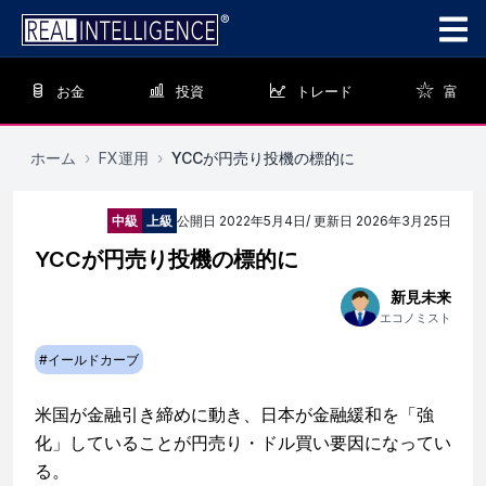
お金
投資
トレード
富
ホーム
›
FX運用
›
YCCが円売り投機の標的に
中級
上級
公開日
2022年5月4日
/ 更新日
2026年3月25日
YCCが円売り投機の標的に
新見未来
エコノミスト
#
イールドカーブ
米国が金融引き締めに動き、日本が金融緩和を「強
化」していることが円売り・ドル買い要因になってい
る。