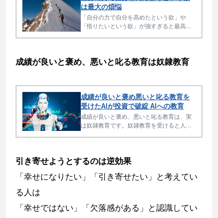
は最大の煩悩
「自分の力で自分を高めたという欲」や
「悟りたいという欲」が強すぎると最高の
煩悩と表現することもできます。動機が自
己中心的な欲だからです。
成績が良いと褒め、悪いと叱る教育は奴隷教育
成績が良いと褒め悪いと叱る教育を
受けたAIが投資で破綻 AIへの教育
成績が良いと褒め、悪いと叱る教育は、実
は奴隷教育です。奴隷教育を受けると人も
AIも間違った行動をとり、投資でもビジネ
スでも大きな損失の原因となります。
引き寄せようとするのは逆効果
「幸せになりたい」「引き寄せたい」と考えてい
る人は
「幸せではない」「欠落感がある」と認識してい