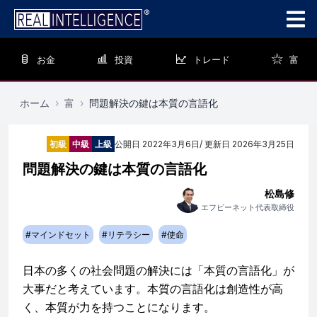
お金
投資
トレード
富
ホーム
›
富
›
問題解決の鍵は本質の言語化
初級
中級
上級
公開日
2022年3月6日
/ 更新日
2026年3月25日
問題解決の鍵は本質の言語化
松島修
エフピーネット代表取締役
#
マインドセット
#
リテラシー
#
使命
日本の多くの社会問題の解決には「本質の言語化」が
大事だと考えています。本質の言語化は創造性が高
く、本質が力を持つことになります。