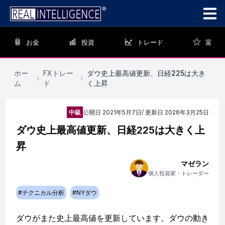
お金
投資
トレード
富
ホー
FXトレー
ダウ史上最高値更新、日経225は大き
›
›
ム
ド
く上昇
中級
公開日
2021年5月7日
/ 更新日
2026年3月25日
ダウ史上最高値更新、日経225は大きく上
昇
マゼラン
個人投資家・トレーダー
#
テクニカル分析
#
NYダウ
ダウがまた史上最高値を更新しています。ダウの動き