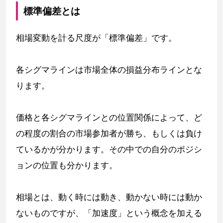
標準偏差とは
相場変動を計る尺度が「標準偏差」です。
各シグマラインは市場全体の損益分布ラインとな
ります。
価格と各シグマラインとの位置関係によって、ど
の程度の割合の市場参加者が勝ち、もしくは負け
ているかが分かります。その中での自分のポジシ
ョンの位置も分かります。
相場とは、動く時には動き、動かない時には動か
ないものですが、「加速度」という概念を加える