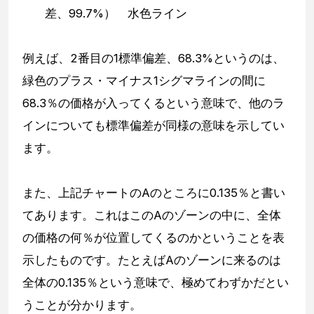
差、99.7%） 水色ライン
例えば、2番目の1標準偏差、68.3%というのは、
緑色のプラス・マイナス1シグマラインの間に
68.3％の価格が入ってくるという意味で、他のラ
インについても標準偏差が同様の意味を示してい
ます。
また、上記チャートのAのところに0.135％と書い
てあります。これはこのAのゾーンの中に、全体
の価格の何％が位置してくるのかということを表
示したものです。たとえばAのゾーンに来るのは
全体の0.135％という意味で、極めてわずかだとい
うことが分かります。