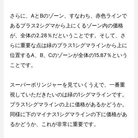
さらに、AとBのゾーン、すなわち、赤色ラインで
あるプラス2シグマから上にくるゾーン内の価格
が、全体の2.28％だということです。そして、さ
らに重要な点は緑のプラス1シグマラインから上に
位置するA、B、Cのゾーンが全体の15.87％という
ことです。
スーパーボリンジャーを見ていくうえで、一番重
視していただきたいのは緑の1シグマラインです。
プラス1シグマラインの上に価格があるかどうか。
同様に下のマイナス1シグマラインの下に価格があ
るかどうか、これが非常に重要です。