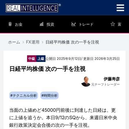
お金
投資
トレード
富
ホーム
›
FX運用
›
日経平均株価 次の一手を注視
中級
上級
公開日
2025年9月12日
/ 更新日
2026年3月25日
日経平均株価 次の一手を注視
伊藤寿彦
元チーフトレーダー
#
テクニカル分析
#
時間分析
当面の上値めど45000円前後に到達した日経は、更
に上値を追うか。本日9/12のSQから、来週日米中央
銀行政策決定会合後の次の一手を注視。