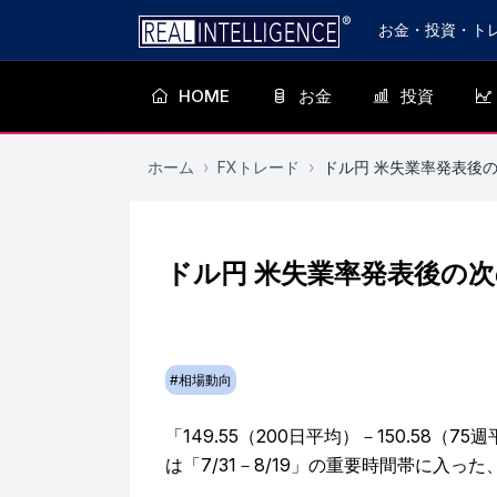
お金・投資・ト
HOME
お金
投資
ホーム
›
FXトレード
›
ドル円 米失業率発表後
ドル円 米失業率発表後の
#
相場動向
「149.55（200日平均）－150.5
は「7/31－8/19」の重要時間帯に入