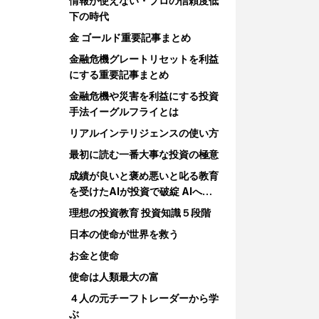
情報が使えない・プロの信頼度低
下の時代
金 ゴールド重要記事まとめ
金融危機グレートリセットを利益
にする重要記事まとめ
金融危機や災害を利益にする投資
手法イーグルフライとは
リアルインテリジェンスの使い方
最初に読む一番大事な投資の極意
成績が良いと褒め悪いと叱る教育
を受けたAIが投資で破綻 AIへの
教育
理想の投資教育 投資知識５段階
日本の使命が世界を救う
お金と使命
使命は人類最大の富
４人の元チーフトレーダーから学
ぶ