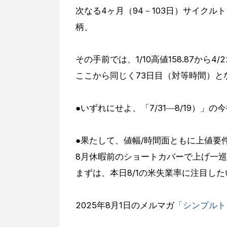
次なる4ヶ月（94－103日）サイクルト
柄、
その手前では、1/10高値158.87から4/
ここから同じく73日目（対等時間）とな
●いずれにせよ、「7/31―8/19）」
●果たして、値幅/時間面ともに上値要
8月休暇前のショートカバーで上げ一
まずは、本日8/1の米失業率に注目し
2025年8月1日のメルマガ
「シンプルト