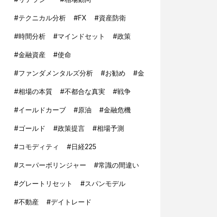
#
テクニカル分析
#
FX
#
資産防衛
#
時間分析
#
マインドセット
#
政策
#
金融資産
#
使命
#
ファンダメンタルズ分析
#
お勧め
#
金
#
相場の本質
#
不都合な真実
#
戦争
#
イールドカーブ
#
原油
#
金融危機
#
ゴールド
#
政策提言
#
相場予測
#
コモディティ
#
日経225
#
スーパーボリンジャー
#
常識の間違い
#
グレートリセット
#
スパンモデル
#
不動産
#
デイトレード