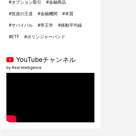
#
オプション取引
#
金融商品
#
投資の王道
#
金融機関
#
本質
#
サバイバル
#
帝王学
#
移動平均線
#
ETF
#
ボリンジャーバンド
YouTubeチャンネル
by
Real Intelligence