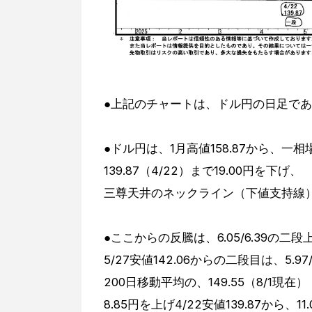
●上記のチャートは、ドル円の日足で
●ドル円は、1月高値158.87から、一相場8円
139.87（4/22）まで19.00円を下げ、
三尊天井のネックライン（下値支持線）の1
●ここからの反騰は、6.05/6.39の二段上
5/27安値142.06からの二段目は、5.97/
200日移動平均の、149.55（8/1現在
8.85円を上げ4/22安値139.87から、