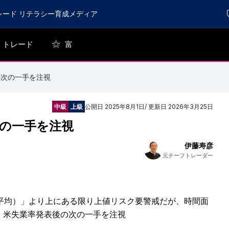
レード リテラシー育成メディア
トレード
富
の次の一手を注視
中級
上級
公開日
2025年8月1日
/ 更新日
2026年3月25日
次の一手を注視
伊藤寿彦
元チーフトレーダー
8（75週平均）」より上にある限り上値リスク要警戒だが、時間面
った、米失業率発表後の次の一手を注視