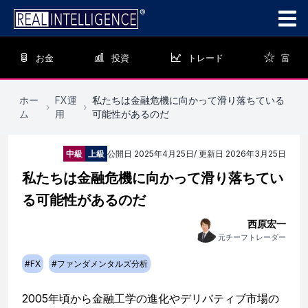
お金
投資
トレード
富
ホー
FX運
私たちは金融危機に向かって滑り落ちている
›
›
ム
用
可能性があるのだ
中級
上級
公開日
2025年4月25日
/ 更新日
2026年3月25日
私たちは金融危機に向かって滑り落ちてい
る可能性があるのだ
西原宏一
元チーフトレーダー
#
FX
#
ファンダメンタルズ分析
2005年頃から金融工学の進化やデリバティブ市場の