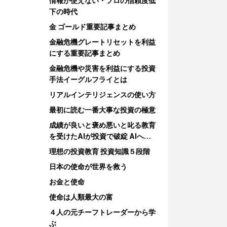
情報が使えない・プロの信頼度低
下の時代
金 ゴールド重要記事まとめ
金融危機グレートリセットを利益
にする重要記事まとめ
金融危機や災害を利益にする投資
手法イーグルフライとは
リアルインテリジェンスの使い方
最初に読む一番大事な投資の極意
成績が良いと褒め悪いと叱る教育
を受けたAIが投資で破綻 AIへの
教育
理想の投資教育 投資知識５段階
日本の使命が世界を救う
お金と使命
使命は人類最大の富
４人の元チーフトレーダーから学
ぶ