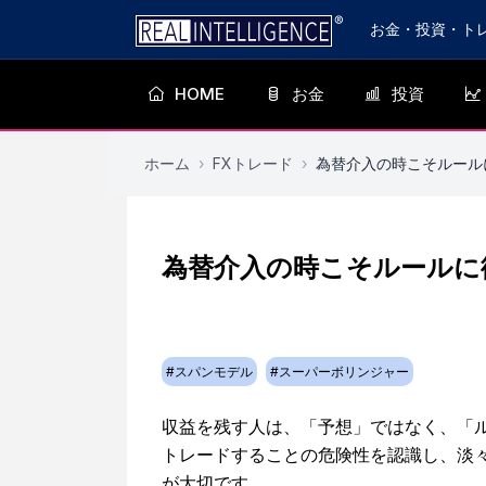
お金・投資・ト
HOME
お金
投資
ホーム
›
FXトレード
›
為替介入の時こそルール
為替介入の時こそルールに
#
スパンモデル
#
スーパーボリンジャー
収益を残す人は、「予想」ではなく、「
トレードすることの危険性を認識し、淡
が大切です。