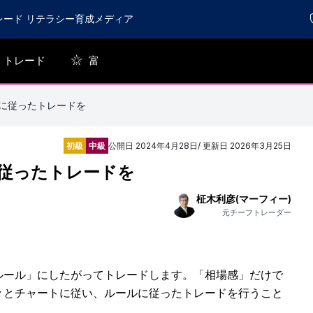
レード リテラシー育成メディア
トレード
富
に従ったトレードを
初級
中級
公開日
2024年4月28日
/ 更新日
2026年3月25日
従ったトレードを
柾木利彦(マーフィー)
元チーフトレーダー
ルール」にしたがってトレードします。「相場感」だけで
々とチャートに従い、ルールに従ったトレードを行うこと