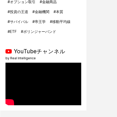
#
オプション取引
#
金融商品
#
投資の王道
#
金融機関
#
本質
#
サバイバル
#
帝王学
#
移動平均線
#
ETF
#
ボリンジャーバンド
YouTubeチャンネル
by
Real Intelligence