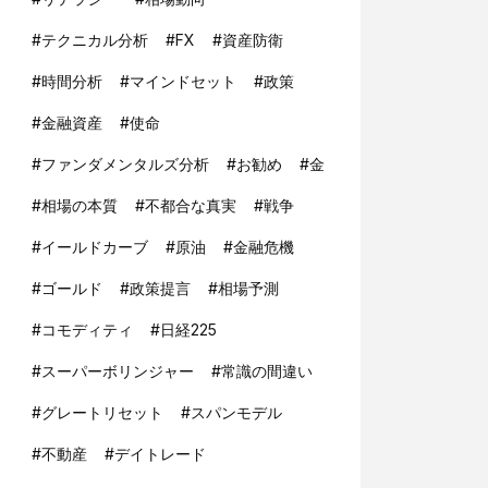
#
テクニカル分析
#
FX
#
資産防衛
#
時間分析
#
マインドセット
#
政策
#
金融資産
#
使命
#
ファンダメンタルズ分析
#
お勧め
#
金
#
相場の本質
#
不都合な真実
#
戦争
#
イールドカーブ
#
原油
#
金融危機
#
ゴールド
#
政策提言
#
相場予測
#
コモディティ
#
日経225
#
スーパーボリンジャー
#
常識の間違い
#
グレートリセット
#
スパンモデル
#
不動産
#
デイトレード