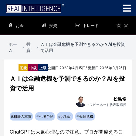
お金
投資
トレード
富
ホー
投
ＡＩは金融危機を予測できるのか？AIを投資
›
›
ム
資
で活用
初級
中級
上級
公開日
2023年4月15日
/ 更新日
2026年3月25日
ＡＩは金融危機を予測できるのか？AIを投
資で活用
松島修
エフピーネット代表取締役
#
相場の本質
#
相場予測
#
お勧め
#
金融危機
ChatGPTは大衆心理なので注意。プロが間違えるこ