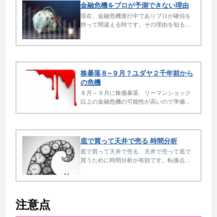
金融危機をプロが予測できない理由
現在、金融危機進行中でありプロが確信を
持って間違える時です。その理由を知るこ
とは相場の本質の理解になります。相場で
大事なことは方向性とタイミングです。
株暴落８~９月？ユダヤ２千年前から
の危機
８月～９月に株価暴落、リーマンショック
以上の金融危機の可能性が高いので準備し
てください。 金融危機というだけではなく
激動の第２弾という認識です。
底で買って天井で売る 時間分析
底で買って天井で売る、天井で売って底で
買うために時間分析が有効です。転換点で
反転することが多いからです。時間分析だ
けで取引されている方もいます。
注意点