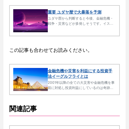
重要 ユダヤ暦で大暴落を予測
ユダヤ歴から判断すると今後、金融危機・
戦争・災害などが多発しそうです。イスラ
エルの歴史・激動は世界の歴史・激動なの
で注目です。２０２２年９月２５日はシュ
ミータの年エルル２９日で暴落サインで
す。
この記事も合わせてお読みください。
金融危機や災害を利益にする投資手
法イーグルフライとは
2001年以降の全ての大災害や金融危機を事
前に対処し投資利益にしているのは奇跡的
で芸術的です。
関連記事