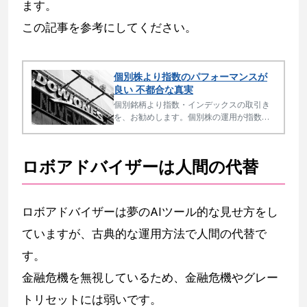
ます。
この記事を参考にしてください。
個別株より指数のパフォーマンスが
良い 不都合な真実
個別銘柄より指数・インデックスの取引き
を、お勧めします。個別株の運用が指数に
勝てない、アクテイブファンドがインデッ
クスファンドに勝てないのは海外では20年
以上前からの常識・不都合な真実です。プ
ロボアドバイザーは人間の代替
ロも指数に投資する時代です。
ロボアドバイザーは夢のAIツール的な見せ方をし
ていますが、古典的な運用方法で人間の代替で
す。
金融危機を無視しているため、金融危機やグレー
トリセットには弱いです。