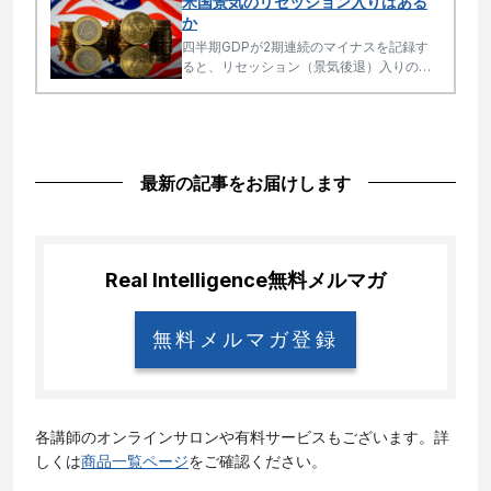
米国景気のリセッション入りはある
か
四半期GDPが2期連続のマイナスを記録す
ると、リセッション（景気後退）入りの烙
印となり、FRBがどこまで開き直りの金融
引き締めを続けられるかが問われることに
なる。そこで注目されるのが実質金利と潜
在成長率の関係である。
最新の記事をお届けします
Real Intelligence
無料メルマガ
無料メルマガ登録
各講師のオンラインサロンや有料サービスもございます。詳
しくは
商品一覧ページ
をご確認ください。