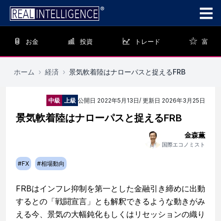
お金
投資
トレード
富
ホーム
›
経済
›
景気軟着陸はナローパスと捉えるFRB
中級
上級
公開日
2022年5月13日
/ 更新日
2026年3月25日
景気軟着陸はナローパスと捉えるFRB
金森薫
国際エコノミスト
#
FX
#
相場動向
FRBはインフレ抑制を第一とした金融引き締めに出動
するとの「戦闘宣言」とも解釈できるような動きがみ
える今、景気の大幅鈍化もしくはリセッションの織り