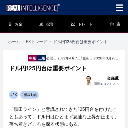
お金
投資
トレード
富
ホーム
›
FXトレード
›
ドル円125円台は重要ポイント
中級
上級
公開日
2022年4月7日
/ 更新日
2026年3月25日
ドル円125円台は重要ポイント
金森薫
国際エコノミスト
#
FX
#
相場動向
「黒田ライン」と意識されてきた125円台を付けたこ
ともあって、ドル円はひとまず急速な上昇が止まり、
落ち着きどころを探る状態にある。