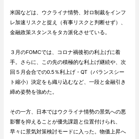
米国などは、ウクライナ情勢、対ロ制裁をインフ
レ加速リスクと捉え（有事リスクと判断せず）、
金融政策スタンスをタカ派化させている。
３月のFOMCでは、コロナ禍後初の利上げに着
手。さらに、この先の積極的な利上げ継続や、次
回５月会合での0.5％利上げ・QT（バランスシー
ト縮小）決定をも織り込むなど、一段と金融引き
締め姿勢を強めた。
その一方、日本ではウクライナ情勢の景気への悪
影響を抑えることが優先課題と位置付けられ、
早々に景気対策検討モードに入った。物価上昇へ