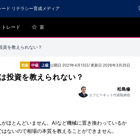
レード リテラシー育成メディア
トレード
富
は投資を教えられない？
初級
中級
上級
公開日
2021年4月13日
/ 更新日
2026年3月25日
Iは投資を教えられない？
松島修
エフピーネット代表取締役
がほとんどいません。AIなど機械に置き換わっているか
ではないので相場の本質を教えることができません。