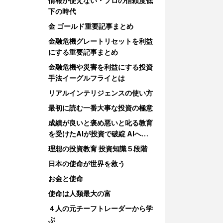
情報が使えない・プロの信頼度低
下の時代
金 ゴールド重要記事まとめ
金融危機グレートリセットを利益
にする重要記事まとめ
金融危機や災害を利益にする投資
手法イーグルフライとは
リアルインテリジェンスの使い方
最初に読む一番大事な投資の極意
成績が良いと褒め悪いと叱る教育
を受けたAIが投資で破綻 AIへの
教育
理想の投資教育 投資知識５段階
日本の使命が世界を救う
お金と使命
使命は人類最大の富
４人の元チーフトレーダーから学
ぶ