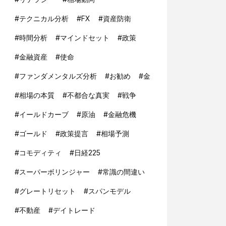
#
テクニカル分析
#
FX
#
資産防衛
#
時間分析
#
マインドセット
#
政策
#
金融資産
#
使命
#
ファンダメンタルズ分析
#
お勧め
#
金
#
相場の本質
#
不都合な真実
#
戦争
#
イールドカーブ
#
原油
#
金融危機
#
ゴールド
#
政策提言
#
相場予測
#
コモディティ
#
日経225
#
スーパーボリンジャー
#
常識の間違い
#
グレートリセット
#
スパンモデル
#
不動産
#
デイトレード