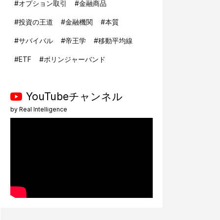
#
オプション取引
#
金融商品
#
投資の王道
#
金融機関
#
本質
#
サバイバル
#
帝王学
#
移動平均線
#
ETF
#
ボリンジャーバンド
YouTubeチャンネル
by
Real Intelligence