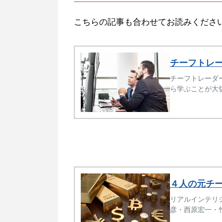
こちらの記事も合わせてお読みくださ
チーフトレ
チーフトレーダ
ら学ぶことが大
です。
４人の元チ
リアルインテリ
彦・西原宏一・
ます。長期でも