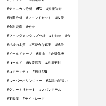
#
テクニカル分析
#
FX
#
資産防衛
#
時間分析
#
マインドセット
#
政策
#
金融資産
#
使命
#
ファンダメンタルズ分析
#
お勧め
#
金
#
相場の本質
#
不都合な真実
#
戦争
#
イールドカーブ
#
原油
#
金融危機
#
ゴールド
#
政策提言
#
相場予測
#
コモディティ
#
日経225
#
スーパーボリンジャー
#
常識の間違い
#
グレートリセット
#
スパンモデル
#
不動産
#
デイトレード