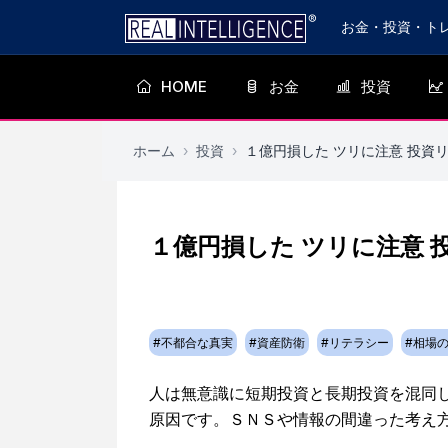
お金・投資・ト
HOME
お金
投資
ホーム
›
投資
›
１億円損した ツリに注意 投資
１億円損した ツリに注意
#
不都合な真実
#
資産防衛
#
リテラシー
#
相場
人は無意識に短期投資と長期投資を混同
原因です。ＳＮＳや情報の間違った考え