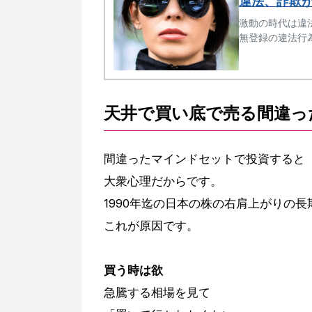
違法、詐欺が
激動の時代は違法
無登録の違法行
天井で買い底で売る間違っ
間違ったマインドセットで投資すると
大衆心理だからです。
1990年迄の日本の株の右肩上がりの
これが原因です。
買う時は欲
急騰する相場を見て