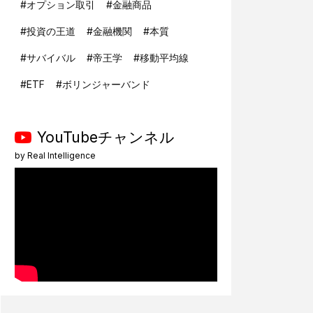
#
オプション取引
#
金融商品
#
投資の王道
#
金融機関
#
本質
#
サバイバル
#
帝王学
#
移動平均線
#
ETF
#
ボリンジャーバンド
YouTubeチャンネル
by
Real Intelligence