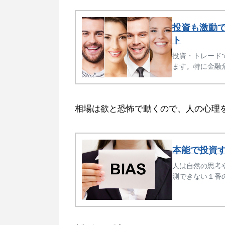
投資も激動
ト
投資・トレード
ます。特に金融
が富を拡大する
相場は欲と恐怖で動くので、人の心理
本能で投資す
人は自然の思考
測できない１番
法を解説。