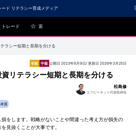
レード リテラシー育成メディア
トレード
富
リテラシー短期と長期を分ける
初級
中級
公開日
2023年9月9日
/ 更新日
2026年3月25日
 投資リテラシー短期と長期を分ける
松島修
エフピーネット代表取締役
の本質
し損をします。戦略がないことや間違った考え方が損失の
方を見抜くことが大事です。