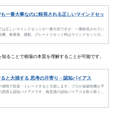
でも一番大事なのに軽視される正しいマインドセッ
では正しいマインドセットが一番大切ですが、一番軽視されてい
危機、株暴落、激動、グレートリセット時はマインドセットの差
か失うかの大きな差になります。
を知ることで相場の本質を理解することが可能です。
ると大損する 思考の片寄り・認知バイアス
や感情で投資・トレードすると大損します。プロが金融危機を予
の原因も認知バイアスです。無意識の認知バイアスを取り除く方