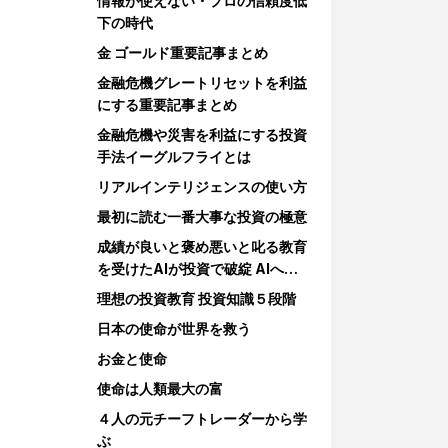
情報が使えない・プロの信頼度低
下の時代
金 ゴールド重要記事まとめ
金融危機グレートリセットを利益
にする重要記事まとめ
金融危機や災害を利益にする投資
手法イーグルフライとは
リアルインテリジェンスの使い方
最初に読む一番大事な投資の極意
成績が良いと褒め悪いと叱る教育
を受けたAIが投資で破綻 AIへの
教育
理想の投資教育 投資知識５段階
日本の使命が世界を救う
お金と使命
使命は人類最大の富
４人の元チーフトレーダーから学
ぶ