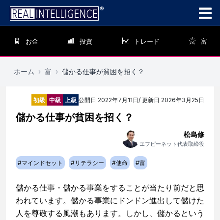
お金
投資
トレード
富
ホーム
›
富
›
儲かる仕事が貧困を招く？
初級
中級
上級
公開日
2022年7月11日
/ 更新日
2026年3月25日
儲かる仕事が貧困を招く？
松島修
エフピーネット代表取締役
#
マインドセット
#
リテラシー
#
使命
#
富
儲かる仕事・儲かる事業をすることが当たり前だと思
われています。儲かる事業にドンドン進出して儲けた
人を尊敬する風潮もあります。しかし、儲かるという