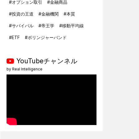
#
オプション取引
#
金融商品
#
投資の王道
#
金融機関
#
本質
#
サバイバル
#
帝王学
#
移動平均線
#
ETF
#
ボリンジャーバンド
YouTubeチャンネル
by
Real Intelligence