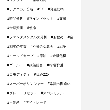
#
テクニカル分析
#
FX
#
資産防衛
#
時間分析
#
マインドセット
#
政策
#
金融資産
#
使命
#
ファンダメンタルズ分析
#
お勧め
#
金
#
相場の本質
#
不都合な真実
#
戦争
#
イールドカーブ
#
原油
#
金融危機
#
ゴールド
#
政策提言
#
相場予測
#
コモディティ
#
日経225
#
スーパーボリンジャー
#
常識の間違い
#
グレートリセット
#
スパンモデル
#
不動産
#
デイトレード