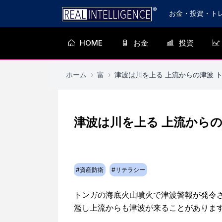
お金・投資・ト
HOME
お金
投資
ホーム
›
富
›
津波は川を上る 上流からの津波 
津波は川を上る 上流からの
#
資産防衛
#
リテラシー
トンガの海底火山噴火で津波警報が発令
濫し上流からも津波が来ることがありま