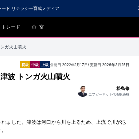
レード リテラシー育成メディア
トレード
富
トンガ火山噴火
初級
中級
上級
公開日
2022年1月17日
/ 更新日
2026年3月25日
津波 トンガ火山噴火
松島修
エフピーネット代表取締役
されました。津波は河口から川を上るため、上流で川が氾
す。