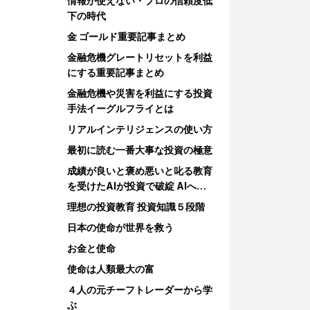
情報が使えない・プロの信頼度低
下の時代
金 ゴールド重要記事まとめ
金融危機グレートリセットを利益
にする重要記事まとめ
金融危機や災害を利益にする投資
手法イーグルフライとは
リアルインテリジェンスの使い方
最初に読む一番大事な投資の極意
成績が良いと褒め悪いと叱る教育
を受けたAIが投資で破綻 AIへの
教育
理想の投資教育 投資知識５段階
日本の使命が世界を救う
お金と使命
使命は人類最大の富
４人の元チーフトレーダーから学
ぶ