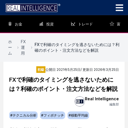
お金
投資
トレード
富
ホ
FX
FXで利確のタイミングを逃さないためには？利
ー
›
運
›
確のポイント・注文方法などを解説
ム
用
初級
公開日
2021年5月25日
/ 更新日
2026年3月25日
FXで利確のタイミングを逃さないために
は？利確のポイント・注文方法などを解説
Real Intelligence
編集部
#
テクニカル分析
#
フィボナッチ
#
移動平均線