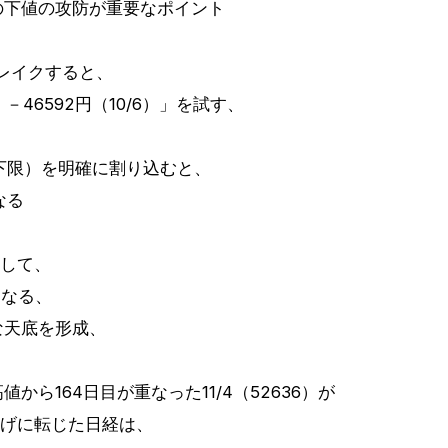
9）の下値の攻防が重要なポイント
ブレイクすると、
）－46592円（10/6）」を試す、
プの下限）を明確に割り込むと、
なる
として、
らなる、
要な天底を形成、
値から164日目が重なった11/4（52636）が
下げに転じた日経は、