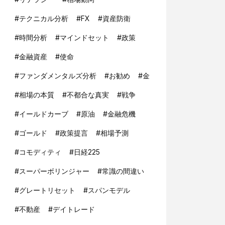
#
テクニカル分析
#
FX
#
資産防衛
#
時間分析
#
マインドセット
#
政策
#
金融資産
#
使命
#
ファンダメンタルズ分析
#
お勧め
#
金
#
相場の本質
#
不都合な真実
#
戦争
#
イールドカーブ
#
原油
#
金融危機
#
ゴールド
#
政策提言
#
相場予測
#
コモディティ
#
日経225
#
スーパーボリンジャー
#
常識の間違い
#
グレートリセット
#
スパンモデル
#
不動産
#
デイトレード