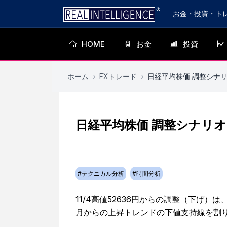
お金・投資・ト
HOME
お金
投資
ホーム
›
FXトレード
›
日経平均株価 調整シナ
日経平均株価 調整シナリ
#
テクニカル分析
#
時間分析
11/4高値52636円からの調整（下げ）
月からの上昇トレンドの下値支持線を割