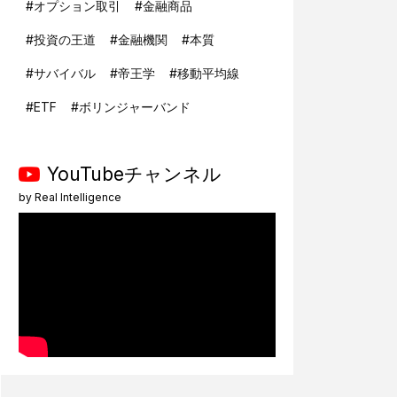
#
オプション取引
#
金融商品
#
投資の王道
#
金融機関
#
本質
#
サバイバル
#
帝王学
#
移動平均線
#
ETF
#
ボリンジャーバンド
YouTubeチャンネル
by
Real Intelligence