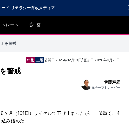
レード リテラシー育成メディア
トレード
富
リオを警戒
中級
上級
公開日
2025年12月19日
/ 更新日
2026年3月25日
オを警戒
伊藤寿彦
元チーフトレーダー
は、8ヶ月（161日）サイクルで下げ止まったが、上値重く、4
り込み始めた。