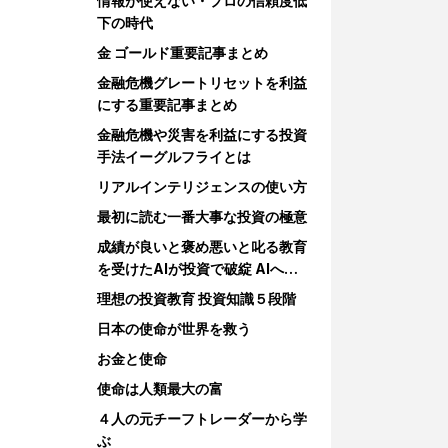
情報が使えない・プロの信頼度低
下の時代
金 ゴールド重要記事まとめ
金融危機グレートリセットを利益
にする重要記事まとめ
金融危機や災害を利益にする投資
手法イーグルフライとは
リアルインテリジェンスの使い方
最初に読む一番大事な投資の極意
成績が良いと褒め悪いと叱る教育
を受けたAIが投資で破綻 AIへの
教育
理想の投資教育 投資知識５段階
日本の使命が世界を救う
お金と使命
使命は人類最大の富
４人の元チーフトレーダーから学
ぶ