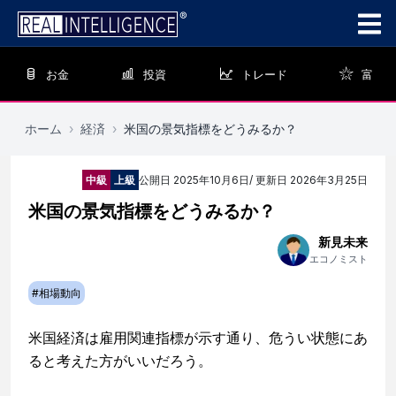
お金
投資
トレード
富
ホーム
›
経済
›
米国の景気指標をどうみるか？
中級
上級
公開日
2025年10月6日
/ 更新日
2026年3月25日
米国の景気指標をどうみるか？
新見未来
エコノミスト
#
相場動向
米国経済は雇用関連指標が示す通り、危うい状態にあ
ると考えた方がいいだろう。