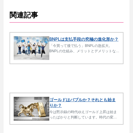
関連記事
BNPLは支払手段の究極の進化形か？
「今買って後で払う」BNPLの急拡大。
BNPLの仕組み、メリットとデメリットな
ど、便利さと消費リスクをわかりやすく解
説します。
ゴールドはバブルか？それとも始ま
りか？
今は黙示録の時代ゆえゴールド上昇は始ま
ったばかりと判断しています。時代の変化
を先取りすることが大事です。