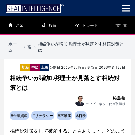
お金
投資
トレード
富
ホー
相続争いが増加 税理士が見落とす相続対策と
›
富
›
ム
は
初級
中級
上級
公開日
2025年2月5日
/ 更新日
2026年3月25日
相続争いが増加 税理士が見落とす相続対
策とは
松島修
エフピーネット代表取締役
#
金融資産
#
リテラシー
#
不動産
#
相続
相続税対策をして破産することもあります。どのよう