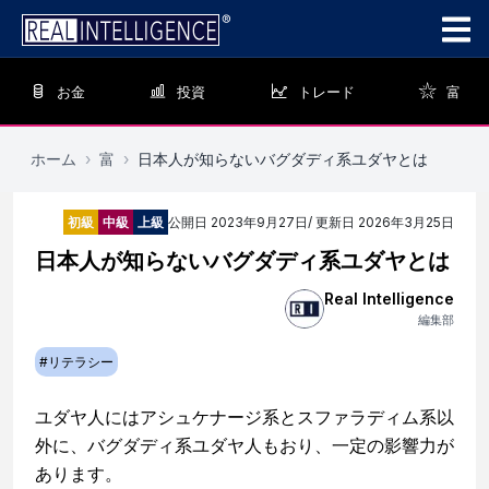
お金
投資
トレード
富
ホーム
›
富
›
日本人が知らないバグダディ系ユダヤとは
初級
中級
上級
公開日
2023年9月27日
/ 更新日
2026年3月25日
日本人が知らないバグダディ系ユダヤとは
Real Intelligence
編集部
#
リテラシー
ユダヤ人にはアシュケナージ系とスファラディム系以
外に、バグダディ系ユダヤ人もおり、一定の影響力が
あります。