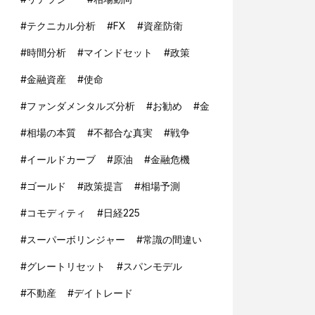
#
テクニカル分析
#
FX
#
資産防衛
#
時間分析
#
マインドセット
#
政策
#
金融資産
#
使命
#
ファンダメンタルズ分析
#
お勧め
#
金
#
相場の本質
#
不都合な真実
#
戦争
#
イールドカーブ
#
原油
#
金融危機
#
ゴールド
#
政策提言
#
相場予測
#
コモディティ
#
日経225
#
スーパーボリンジャー
#
常識の間違い
#
グレートリセット
#
スパンモデル
#
不動産
#
デイトレード