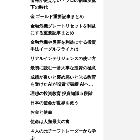
情報が使えない・プロの信頼度低
下の時代
金 ゴールド重要記事まとめ
金融危機グレートリセットを利益
にする重要記事まとめ
金融危機や災害を利益にする投資
手法イーグルフライとは
リアルインテリジェンスの使い方
最初に読む一番大事な投資の極意
成績が良いと褒め悪いと叱る教育
を受けたAIが投資で破綻 AIへの
教育
理想の投資教育 投資知識５段階
日本の使命が世界を救う
お金と使命
使命は人類最大の富
４人の元チーフトレーダーから学
ぶ