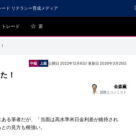
レード リテラシー育成メディア
トレード
富
た！
中級
上級
公開日
2022年12月6日
/ 更新日
2026年3月25日
った！
金森薫
国際エコノミスト
にある筆者だが、「当面は高水準米日金利差が維持され
るとの見方も根強い。