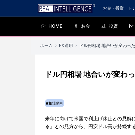
お金・投資・ト
HOME
お金
投資
ホーム
›
FX運用
›
ドル円相場 地合いが変わっ
ドル円相場 地合いが変わ
#
相場動向
来年に向けて米国で利上げ休止との見解
る」との見方から、円安ドル高が持続す