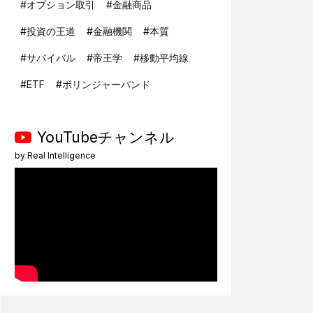
#
オプション取引
#
金融商品
#
投資の王道
#
金融機関
#
本質
#
サバイバル
#
帝王学
#
移動平均線
#
ETF
#
ボリンジャーバンド
YouTubeチャンネル
by
Real Intelligence